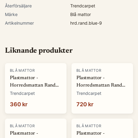
Återförsäljare
Trendcarpet
Märke
Blå mattor
Artikelnummer
hrd.rand.blue-9
Liknande produkter
BLÅ MATTOR
BLÅ MATTOR
Plastmattor -
Plastmattor -
Horredsmattan Rand
Horredsmattan Rand
(blå) (Storlek: 70 x 50
(blå) (Storlek: 70 x 100
Trendcarpet
Trendcarpet
cm)
cm)
360 kr
720 kr
BLÅ MATTOR
BLÅ MATTOR
Plastmattor -
Plastmattor -