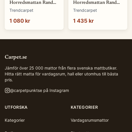
Horredsmattan Rand
Horredsmattan Rand
(blå) (Storlek: 70 x 150
(blå) (Storlek: 70 x 200
Trendcarpet
Trendcarpet
cm)
cm)
1 080 kr
1 435 kr
Carpet.se
Jämför över 25 000 mattor från flera svenska mattbutiker.
Hitta rätt matta för vardagsrum, hall eller utomhus till bästa
pris.
@
carpetpunktse
på Instagram
UTFORSKA
KATEGORIER
Kategorier
Vardagsrumsmattor