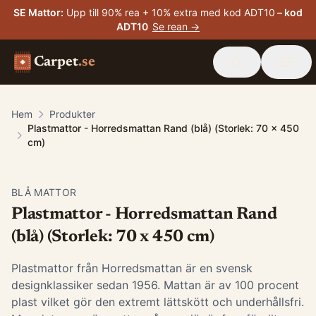
SE Mattor
:
Upp till 90% rea + 10% extra med kod ADT10
– kod
ADT10
Se rean →
Carpet
.se
Hem
Produkter
Plastmattor - Horredsmattan Rand (blå) (Storlek: 70 x 450
cm)
BLÅ MATTOR
Plastmattor - Horredsmattan Rand
(blå) (Storlek: 70 x 450 cm)
Plastmattor från Horredsmattan är en svensk
designklassiker sedan 1956. Mattan är av 100 procent
plast vilket gör den extremt lättskött och underhållsfri.