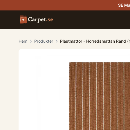
SE Ma
Carpet
.se
Hem
Produkter
Plastmattor - Horredsmattan Rand (r