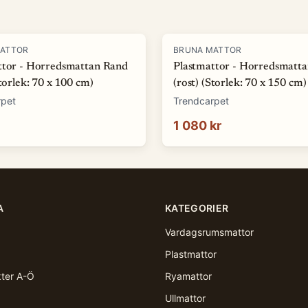
MATTOR
BRUNA MATTOR
ttor - Horredsmattan Rand
Plastmattor - Horredsmatt
Storlek: 70 x 100 cm)
(rost) (Storlek: 70 x 150 cm)
rpet
Trendcarpet
1 080 kr
A
KATEGORIER
Vardagsrumsmattor
Plastmattor
kter A-Ö
Ryamattor
Ullmattor