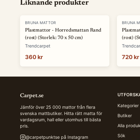
Liknande produkter
BRUNA MATTOR
BRUNA 
Plastmattor - Horredsmattan Rand
Plastma
(rost) (Storlek: 70 x 50 cm)
(rost) (
Trendcarpet
Trendca
360 kr
720 kr
UTFORSK
Carpet.se
Kategorier
Jämför över 25 000 mattor från flera
svenska mattbutiker. Hitta rätt matta för
Butiker
vardagsrum, hall eller utomhus till bästa
Alla produ
pris.
Sök
@
carpetpunktse
på Instagram