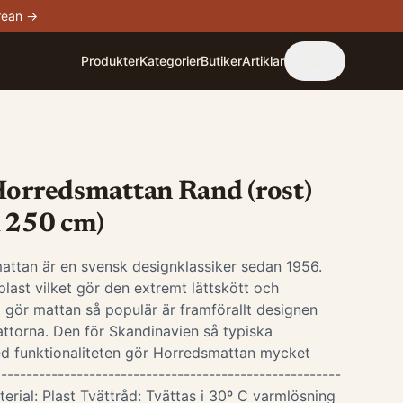
rean →
Produkter
Kategorier
Butiker
Artiklar
Horredsmattan Rand (rost)
x 250 cm)
attan är en svensk designklassiker sedan 1956.
last vilket gör den extremt lättskött och
 gör mattan så populär är framförallt designen
ttorna. Den för Skandinavien så typiska
d funktionaliteten gör Horredsmattan mycket
-----------------------------------------------------
terial: Plast Tvättråd: Tvättas i 30º C varmlösning