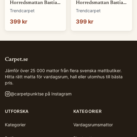
Horredsmattan Bastian
Horredsmattan Bastian
(blå) (Storlek: 70 x 50
(brun) (Storlek: 70 x 50
Trendcarpet
Trendcarpet
cm)
cm)
399 kr
399 kr
Carpet.se
Jämför över 25 000 mattor från flera svenska mattbutiker.
Hitta rätt matta för vardagsrum, hall eller utomhus till bästa
pris.
@
carpetpunktse
på Instagram
UTFORSKA
KATEGORIER
Kategorier
Vardagsrumsmattor