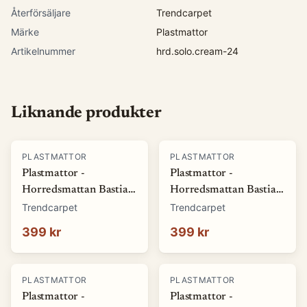
Återförsäljare
Trendcarpet
Märke
Plastmattor
Artikelnummer
hrd.solo.cream-24
Liknande produkter
PLASTMATTOR
PLASTMATTOR
Plastmattor -
Plastmattor -
Horredsmattan Bastian
Horredsmattan Bastian
(grön) (Storlek: 70 x 50
(röd) (Storlek: 70 x 50
Trendcarpet
Trendcarpet
cm)
cm)
399 kr
399 kr
PLASTMATTOR
PLASTMATTOR
Plastmattor -
Plastmattor -