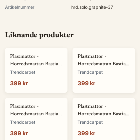
Artikelnummer
hrd.solo.graphite-37
Liknande produkter
Plastmattor -
Plastmattor -
Horredsmattan Bastian
Horredsmattan Bastian
(grön) (Storlek: 70 x 50
(röd) (Storlek: 70 x 50
Trendcarpet
Trendcarpet
cm)
cm)
399 kr
399 kr
Plastmattor -
Plastmattor -
Horredsmattan Bastian
Horredsmattan Bastian
(blå) (Storlek: 70 x 50
(brun) (Storlek: 70 x 50
Trendcarpet
Trendcarpet
cm)
cm)
399 kr
399 kr