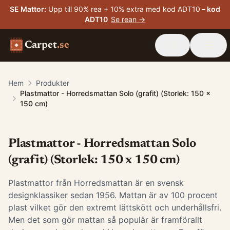
SE Mattor
:
Upp till 90% rea + 10% extra med kod ADT10
– kod
ADT10
Se rean →
Carpet
.se
Hem
Produkter
Plastmattor - Horredsmattan Solo (grafit) (Storlek: 150 x
150 cm)
Plastmattor - Horredsmattan Solo
(grafit) (Storlek: 150 x 150 cm)
Plastmattor från Horredsmattan är en svensk
designklassiker sedan 1956. Mattan är av 100 procent
plast vilket gör den extremt lättskött och underhållsfri.
Men det som gör mattan så populär är framförallt