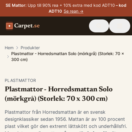
SE Mattor
:
Upp till 90% rea + 10% extra med kod ADT10
– kod
ADT10
Se rean →
Carpet
.se
Hem
Produkter
Plastmattor - Horredsmattan Solo (mörkgrå) (Storlek: 70 x
300 cm)
PLASTMATTOR
Plastmattor - Horredsmattan Solo
(mörkgrå) (Storlek: 70 x 300 cm)
Plastmattor från Horredsmattan är en svensk
designklassiker sedan 1956. Mattan är av 100 procent
plast vilket gör den extremt lättskött och underhållsfri.