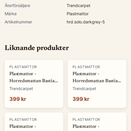
Återförsäljare
Trendcarpet
Märke
Plastmattor
Artikelnummer
hrd.solo.darkgrey-5
Liknande produkter
PLASTMATTOR
PLASTMATTOR
Plastmattor -
Plastmattor -
Horredsmattan Bastian
Horredsmattan Bastian
(grön) (Storlek: 70 x 50
(röd) (Storlek: 70 x 50
Trendcarpet
Trendcarpet
cm)
cm)
399 kr
399 kr
PLASTMATTOR
PLASTMATTOR
Plastmattor -
Plastmattor -