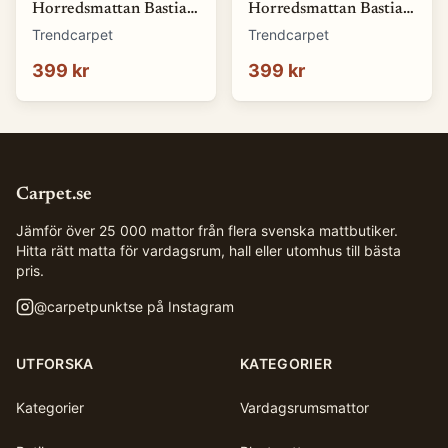
Horredsmattan Bastian
Horredsmattan Bastian
(blå) (Storlek: 70 x 50
(brun) (Storlek: 70 x 50
Trendcarpet
Trendcarpet
cm)
cm)
399 kr
399 kr
Carpet.se
Jämför över 25 000 mattor från flera svenska mattbutiker.
Hitta rätt matta för vardagsrum, hall eller utomhus till bästa
pris.
@
carpetpunktse
på Instagram
UTFORSKA
KATEGORIER
Kategorier
Vardagsrumsmattor