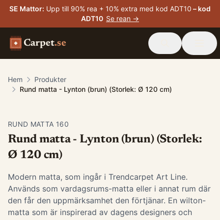
SE Mattor
:
Upp till 90% rea + 10% extra med kod ADT10
– kod
ADT10
Se rean →
Carpet
.se
Hem
Produkter
Rund matta - Lynton (brun) (Storlek: Ø 120 cm)
RUND MATTA 160
Rund matta - Lynton (brun) (Storlek:
Ø 120 cm)
Modern matta, som ingår i Trendcarpet Art Line.
Används som vardagsrums-matta eller i annat rum där
den får den uppmärksamhet den förtjänar. En wilton-
matta som är inspirerad av dagens designers och