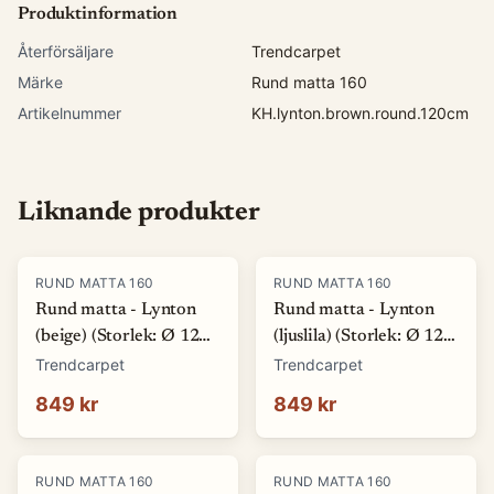
Produktinformation
Återförsäljare
Trendcarpet
Märke
Rund matta 160
Artikelnummer
KH.lynton.brown.round.120cm
Liknande produkter
RUND MATTA 160
RUND MATTA 160
Rund matta - Lynton
Rund matta - Lynton
(beige) (Storlek: Ø 120
(ljuslila) (Storlek: Ø 120
cm)
cm)
Trendcarpet
Trendcarpet
849 kr
849 kr
RUND MATTA 160
RUND MATTA 160