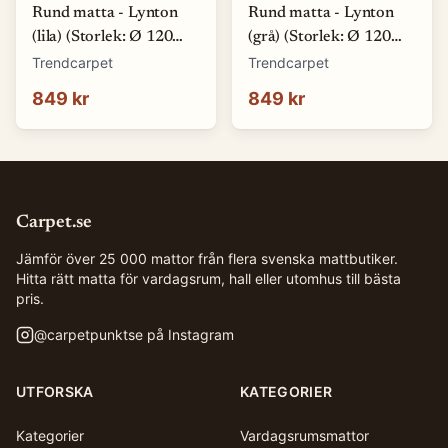
Rund matta - Lynton
Rund matta - Lynton
(lila) (Storlek: Ø 120
(grå) (Storlek: Ø 120
cm)
cm)
Trendcarpet
Trendcarpet
849 kr
849 kr
Carpet.se
Jämför över 25 000 mattor från flera svenska mattbutiker.
Hitta rätt matta för vardagsrum, hall eller utomhus till bästa
pris.
@
carpetpunktse
på Instagram
UTFORSKA
KATEGORIER
Kategorier
Vardagsrumsmattor