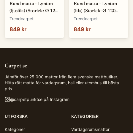
Rund matta - Lynton
Rund matta - Lynton
(ljuslila) (Storlek: Ø 120
(lila) (Storlek: Ø 120
cm)
cm)
Trendcarpet
Trendcarpet
849 kr
849 kr
Carpet.se
Jämför över 25 000 mattor från flera svenska mattbutiker.
Hitta rätt matta för vardagsrum, hall eller utomhus till bästa
pris.
@
carpetpunktse
på Instagram
UTFORSKA
KATEGORIER
Kategorier
Vardagsrumsmattor