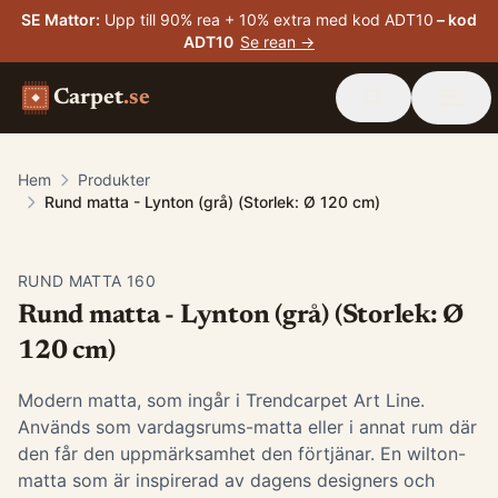
SE Mattor
:
Upp till 90% rea + 10% extra med kod ADT10
– kod
ADT10
Se rean →
Carpet
.se
Hem
Produkter
Rund matta - Lynton (grå) (Storlek: Ø 120 cm)
RUND MATTA 160
Rund matta - Lynton (grå) (Storlek: Ø
120 cm)
Modern matta, som ingår i Trendcarpet Art Line.
Används som vardagsrums-matta eller i annat rum där
den får den uppmärksamhet den förtjänar. En wilton-
matta som är inspirerad av dagens designers och