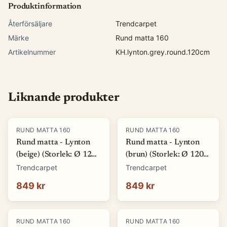
Produktinformation
Återförsäljare
Trendcarpet
Märke
Rund matta 160
Artikelnummer
KH.lynton.grey.round.120cm
Liknande produkter
RUND MATTA 160
RUND MATTA 160
Rund matta - Lynton
Rund matta - Lynton
(beige) (Storlek: Ø 120
(brun) (Storlek: Ø 120
cm)
cm)
Trendcarpet
Trendcarpet
849 kr
849 kr
RUND MATTA 160
RUND MATTA 160