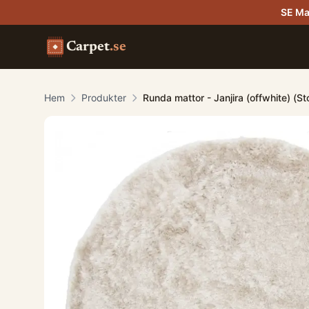
SE Ma
Carpet
.se
Hem
Produkter
Runda mattor - Janjira (offwhite) (S