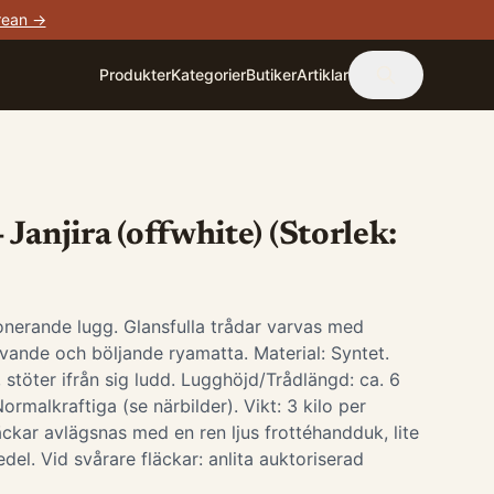
rean →
Produkter
Kategorier
Butiker
Artiklar
Janjira (offwhite) (Storlek:
ponerande lugg. Glansfulla trådar varvas med
vande och böljande ryamatta. Material: Syntet.
, stöter ifrån sig ludd. Lugghöjd/Trådlängd: ca. 6
ormalkraftiga (se närbilder). Vikt: 3 kilo per
ckar avlägsnas med en ren ljus frottéhandduk, lite
el. Vid svårare fläckar: anlita auktoriserad