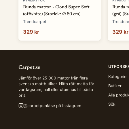
RYAMATTOR
RYAMAT
Runda mattor - Cloud Super Soft
Runda m
(offwhite) (Storlek: Ø 80 cm)
(grå) (S
Trendcarpet
Trendca
329 kr
329 kr
UTFORSK
Carpet.se
Kategorier
Jämför över 25 000 mattor från flera
svenska mattbutiker. Hitta rätt matta för
Butiker
vardagsrum, hall eller utomhus till bästa
Alla produ
pris.
Sök
@
carpetpunktse
på Instagram