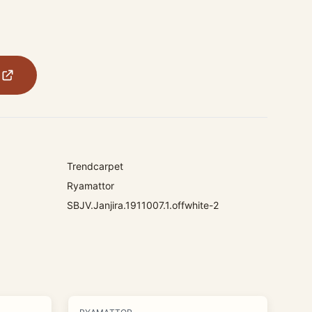
Trendcarpet
Ryamattor
SBJV.Janjira.1911007.1.offwhite-2