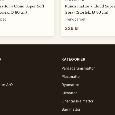
TOR
RYAMATTOR
attor - Cloud Super Soft
Runda mattor - Cloud Super
torlek: Ø 80 cm)
(rosa) (Storlek: Ø 80 cm)
rpet
Trendcarpet
329 kr
A
KATEGORIER
Vardagsrumsmattor
Plastmattor
kter A-Ö
Ryamattor
Ullmattor
Orientaliska mattor
Barnmattor