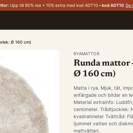
ttor
:
Upp till 90% rea + 10% extra med kod ADT10
– kod
ADT10
Se 
torlek: Ø 160 cm)
RYAMATTOR
Runda mattor - 
Ø 160 cm)
Matta i rya. Mjuk, tät, im
enfärgade och bildar en le
Material extrainfo: Luddfri
centimeter. Trådtjocklek: N
kvadratmeter Tvättråd: Flä
ljummet vatten och diskmed
mattvätteri.