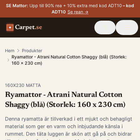
SE Mattor
:
Upp till 90% rea + 10% extra med kod ADT10
– kod
ADT10
Se rean →
Carpet
.se
Hem
Produkter
Ryamattor - Atrani Natural Cotton Shaggy (blå) (Storlek:
160 x 230 cm)
160X230 MATTA
Ryamattor - Atrani Natural Cotton
Shaggy (blå) (Storlek: 160 x 230 cm)
Denna ryamatta är tillverkad i ett mjukt och behagligt
material som ger en varm och inbjudande känsla i
rummet. Den täta luggen är skön att gå på och bidrar