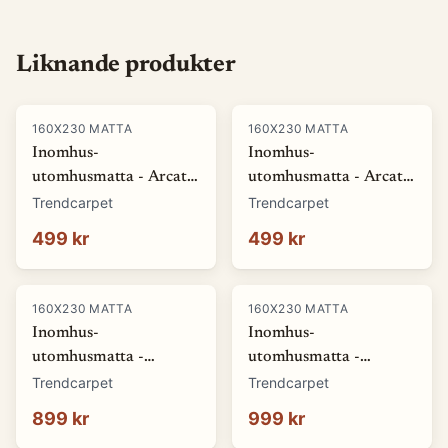
Liknande produkter
160X230 MATTA
160X230 MATTA
Inomhus-
Inomhus-
utomhusmatta - Arcata
utomhusmatta - Arcata
(blå) (Storlek: 80 x 150
(röd) (Storlek: 80 x 150
Trendcarpet
Trendcarpet
cm)
cm)
499 kr
499 kr
160X230 MATTA
160X230 MATTA
Inomhus-
Inomhus-
utomhusmatta -
utomhusmatta -
Winona (grå) (Storlek:
Winona (orange)
Trendcarpet
Trendcarpet
140 x 200 cm)
(Storlek: 140 x 200 cm)
899 kr
999 kr