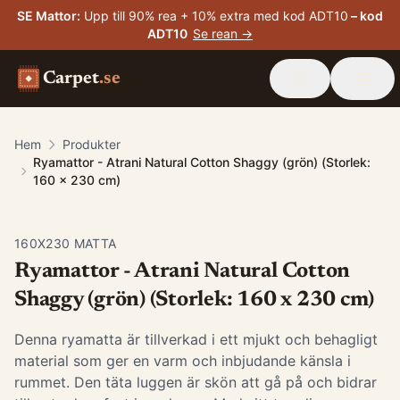
SE Mattor
:
Upp till 90% rea + 10% extra med kod ADT10
– kod
ADT10
Se rean →
Carpet
.se
Hem
Produkter
Ryamattor - Atrani Natural Cotton Shaggy (grön) (Storlek:
160 x 230 cm)
160X230 MATTA
Ryamattor - Atrani Natural Cotton
Shaggy (grön) (Storlek: 160 x 230 cm)
Denna ryamatta är tillverkad i ett mjukt och behagligt
material som ger en varm och inbjudande känsla i
rummet. Den täta luggen är skön att gå på och bidrar