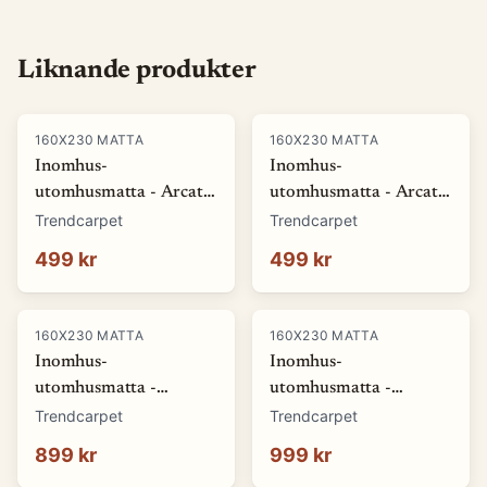
Liknande produkter
160X230 MATTA
160X230 MATTA
Inomhus-
Inomhus-
utomhusmatta - Arcata
utomhusmatta - Arcata
(blå) (Storlek: 80 x 150
(röd) (Storlek: 80 x 150
Trendcarpet
Trendcarpet
cm)
cm)
499 kr
499 kr
160X230 MATTA
160X230 MATTA
Inomhus-
Inomhus-
utomhusmatta -
utomhusmatta -
Winona (grå) (Storlek:
Winona (orange)
Trendcarpet
Trendcarpet
140 x 200 cm)
(Storlek: 140 x 200 cm)
899 kr
999 kr