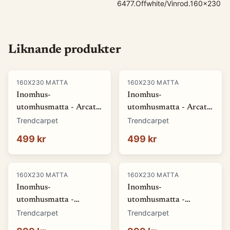
6477.Offwhite/Vinrod.160x230
Liknande produkter
160X230 MATTA
160X230 MATTA
Inomhus-
Inomhus-
utomhusmatta - Arcata
utomhusmatta - Arcata
(blå) (Storlek: 80 x 150
(röd) (Storlek: 80 x 150
Trendcarpet
Trendcarpet
cm)
cm)
499 kr
499 kr
160X230 MATTA
160X230 MATTA
Inomhus-
Inomhus-
utomhusmatta -
utomhusmatta -
Winona (grå) (Storlek:
Winona (orange)
Trendcarpet
Trendcarpet
140 x 200 cm)
(Storlek: 140 x 200 cm)