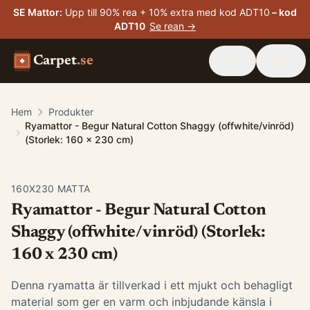
SE Mattor
:
Upp till 90% rea + 10% extra med kod ADT10
– kod
ADT10
Se rean →
Carpet
.se
Hem
Produkter
Ryamattor - Begur Natural Cotton Shaggy (offwhite/vinröd)
(Storlek: 160 x 230 cm)
160X230 MATTA
Ryamattor - Begur Natural Cotton
Shaggy (offwhite/vinröd) (Storlek:
160 x 230 cm)
Denna ryamatta är tillverkad i ett mjukt och behagligt
material som ger en varm och inbjudande känsla i