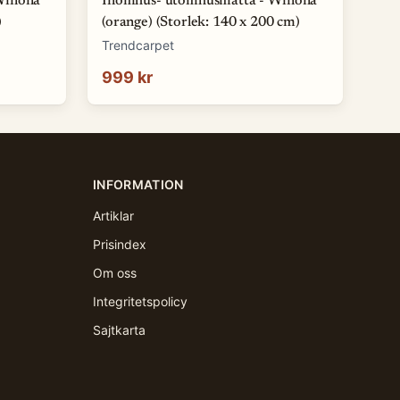
Winona
Inomhus- utomhusmatta - Winona
)
(orange) (Storlek: 140 x 200 cm)
Trendcarpet
999 kr
INFORMATION
Artiklar
Prisindex
Om oss
Integritetspolicy
Sajtkarta