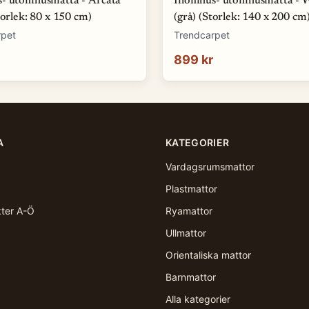
- utomhusmatta - Arcata
Inomhus- utomhusmatta - 
torlek: 80 x 150 cm)
(grå) (Storlek: 140 x 200 cm
rpet
Trendcarpet
899 kr
A
KATEGORIER
Vardagsrumsmattor
Plastmattor
kter A-Ö
Ryamattor
Ullmattor
Orientaliska mattor
Barnmattor
Alla kategorier