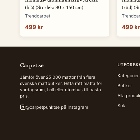
Inomhus- utomhusmatta - Arcata
Inomhus
(blå) (Storlek: 80 x 150 cm)
(röd) (S
Trendcarpet
Trendca
499 kr
499 kr
UTFORSK
Carpet.se
Kategorier
Jämför över 25 000 mattor från flera
svenska mattbutiker. Hitta rätt matta för
Butiker
vardagsrum, hall eller utomhus till bästa
Alla produ
pris.
Sök
@
carpetpunktse
på Instagram