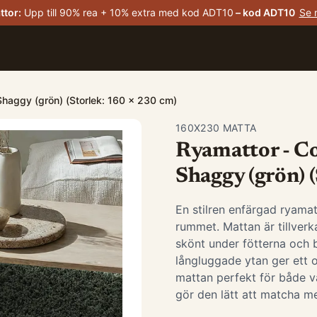
ttor
:
Upp till 90% rea + 10% extra med kod ADT10
– kod
ADT10
Se 
Shaggy (grön) (Storlek: 160 x 230 cm)
160X230 MATTA
Ryamattor - C
Shaggy (grön) 
En stilren enfärgad ryama
rummet. Mattan är tillverk
skönt under fötterna och b
långluggade ytan ger ett 
mattan perfekt för både 
gör den lätt att matcha me