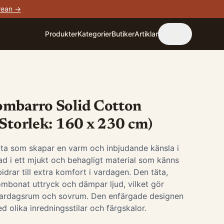
rean →
Produkter
Kategorier
Butiker
Artiklar
ombarro Solid Cotton
(Storlek: 160 x 230 cm)
tta som skapar en varm och inbjudande känsla i
ad i ett mjukt och behagligt material som känns
idrar till extra komfort i vardagen. Den täta,
ombonat uttryck och dämpar ljud, vilket gör
vardagsrum och sovrum. Den enfärgade designen
d olika inredningsstilar och färgskalor.