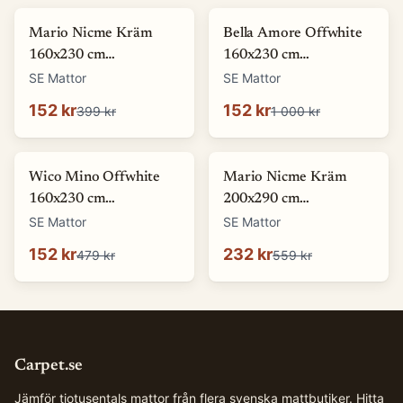
-
62
%
-
85
%
Mario Nicme Kräm
Bella Amore Offwhite
160x230 cm
160x230 cm
Wiltonmatta
Wiltonmatta
SE Mattor
SE Mattor
152 kr
152 kr
399 kr
1 000 kr
-
68
%
-
59
%
Wico Mino Offwhite
Mario Nicme Kräm
160x230 cm
200x290 cm
Wiltonmatta
Wiltonmatta
SE Mattor
SE Mattor
152 kr
232 kr
479 kr
559 kr
Carpet.se
Jämför tiotusentals mattor från flera svenska mattbutiker. Hitta