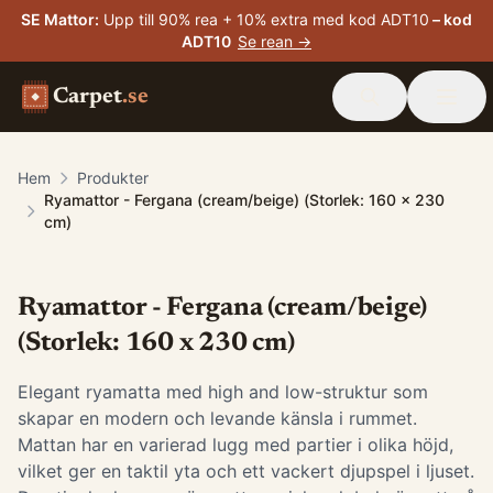
SE Mattor
:
Upp till 90% rea + 10% extra med kod ADT10
– kod
ADT10
Se rean →
Carpet
.se
Hem
Produkter
Ryamattor - Fergana (cream/beige) (Storlek: 160 x 230
cm)
Ryamattor - Fergana (cream/beige)
(Storlek: 160 x 230 cm)
Elegant ryamatta med high and low-struktur som
skapar en modern och levande känsla i rummet.
Mattan har en varierad lugg med partier i olika höjd,
vilket ger en taktil yta och ett vackert djupspel i ljuset.