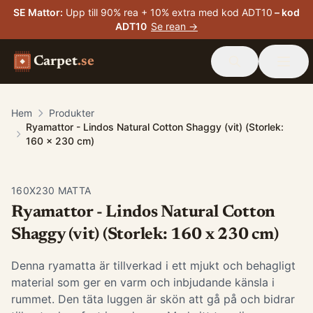
SE Mattor
:
Upp till 90% rea + 10% extra med kod ADT10
– kod
ADT10
Se rean →
Carpet
.se
Hem
Produkter
Ryamattor - Lindos Natural Cotton Shaggy (vit) (Storlek:
160 x 230 cm)
160X230 MATTA
Ryamattor - Lindos Natural Cotton
Shaggy (vit) (Storlek: 160 x 230 cm)
Denna ryamatta är tillverkad i ett mjukt och behagligt
material som ger en varm och inbjudande känsla i
rummet. Den täta luggen är skön att gå på och bidrar