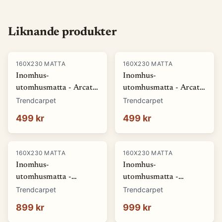
Liknande produkter
160X230 MATTA
160X230 MATTA
Inomhus-
Inomhus-
utomhusmatta - Arcata
utomhusmatta - Arcata
(blå) (Storlek: 80 x 150
(röd) (Storlek: 80 x 150
Trendcarpet
Trendcarpet
cm)
cm)
499 kr
499 kr
160X230 MATTA
160X230 MATTA
Inomhus-
Inomhus-
utomhusmatta -
utomhusmatta -
Winona (grå) (Storlek:
Winona (orange)
Trendcarpet
Trendcarpet
140 x 200 cm)
(Storlek: 140 x 200 cm)
899 kr
999 kr