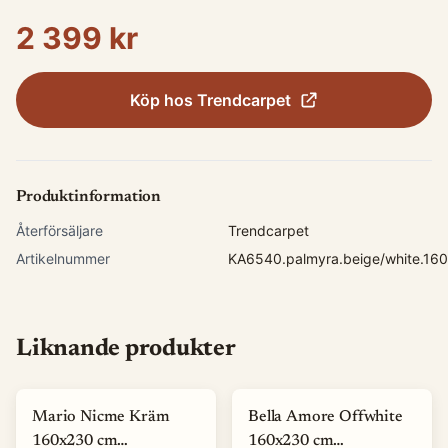
2 399 kr
Köp hos
Trendcarpet
Produktinformation
Återförsäljare
Trendcarpet
Artikelnummer
KA6540.palmyra.beige/white.16
Liknande produkter
-
62
%
-
85
%
Mario Nicme Kräm
Bella Amore Offwhite
160x230 cm
160x230 cm