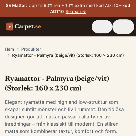
SE Mattor
:
Upp till 90% rea + 10% extra med kod ADT10
– kod
ADT10
Se rean →
Carpet
.se
Hem
Produkter
Ryamattor - Palmyra (beige/vit) (Storlek: 160 x 230 cm)
Ryamattor - Palmyra (beige/vit)
(Storlek: 160 x 230 cm)
Elegant ryamatta med high and low-struktur som
skapar subtilt mönster och liv i rummet. Den tidlösa
designen gör att mattan passar i alla typer av
inredningar – från klassiskt till modernt. En stilren
matta som kombinerar textur, komfort och form.