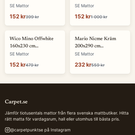
Wiltonmatta
Wiltonmatta
SE Mattor
SE Mattor
152 kr
152 kr
399 kr
1 000 kr
-
68
%
-
59
%
Wico Mino Offwhite
Mario Nicme Kräm
160x230 cm
200x290 cm
Wiltonmatta
Wiltonmatta
SE Mattor
SE Mattor
152 kr
232 kr
479 kr
559 kr
Carpet.se
Jämför tiotusentals mattor från flera svenska mattbutiker. Hitta
rätt matta för vardagsrum, hall eller utomhus till bästa pris.
@
carpetpunktse
på Instagram