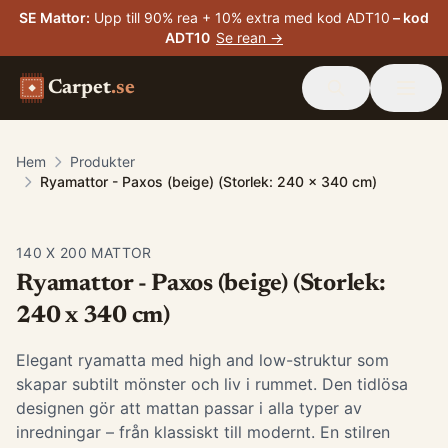
SE Mattor
:
Upp till 90% rea + 10% extra med kod ADT10
– kod
ADT10
Se rean →
Carpet
.se
Hem
Produkter
Ryamattor - Paxos (beige) (Storlek: 240 x 340 cm)
140 X 200 MATTOR
Ryamattor - Paxos (beige) (Storlek:
240 x 340 cm)
Elegant ryamatta med high and low-struktur som
skapar subtilt mönster och liv i rummet. Den tidlösa
designen gör att mattan passar i alla typer av
inredningar – från klassiskt till modernt. En stilren