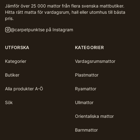
Jämför över 25 000 mattor från flera svenska mattbutiker.
Hitta rätt matta för vardagsrum, hall eller utomhus till bästa
pris.
@
carpetpunktse
på Instagram
UTFORSKA
KATEGORIER
Kategorier
Vardagsrumsmattor
Butiker
Plastmattor
Alla produkter A-Ö
Ryamattor
Sök
Ullmattor
Orientaliska mattor
Barnmattor