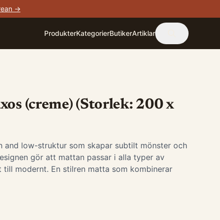
rean →
Produkter
Kategorier
Butiker
Artiklar
xos (creme) (Storlek: 200 x
 and low-struktur som skapar subtilt mönster och
designen gör att mattan passar i alla typer av
kt till modernt. En stilren matta som kombinerar