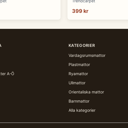
rpet
Trendcarpet
399 kr
A
KATEGORIER
Vardagsrumsmattor
Plastmattor
kter A-Ö
Ryamattor
Ullmattor
Orientaliska mattor
Barnmattor
Alla kategorier