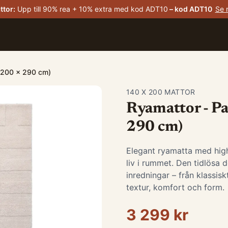
ttor
:
Upp till 90% rea + 10% extra med kod ADT10
– kod
ADT10
Se 
: 200 x 290 cm)
140 X 200 MATTOR
Ryamattor - Pa
290 cm)
Elegant ryamatta med high
liv i rummet. Den tidlösa 
inredningar – från klassis
textur, komfort och form.
3 299 kr