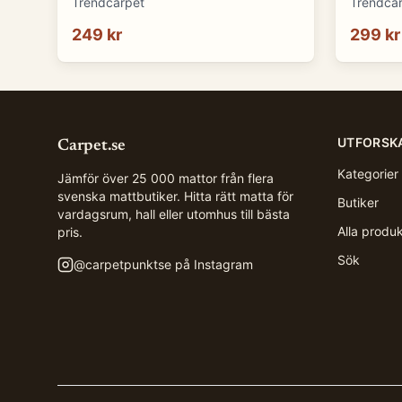
Trendcarpet
Trendca
249 kr
299 kr
UTFORSK
Carpet.se
Kategorier
Jämför över 25 000 mattor från flera
svenska mattbutiker. Hitta rätt matta för
Butiker
vardagsrum, hall eller utomhus till bästa
Alla produ
pris.
Sök
@
carpetpunktse
på Instagram