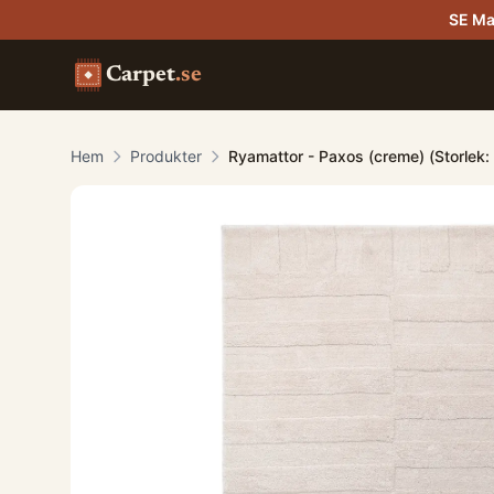
SE Ma
Carpet
.se
Hem
Produkter
Ryamattor - Paxos (creme) (Storlek