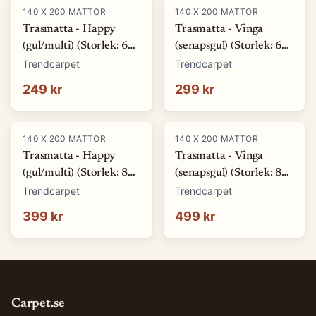
140 X 200 MATTOR
140 X 200 MATTOR
Trasmatta - Happy
Trasmatta - Vinga
(gul/multi) (Storlek: 60
(senapsgul) (Storlek: 60
x 120 cm)
x 120 cm)
Trendcarpet
Trendcarpet
249 kr
299 kr
140 X 200 MATTOR
140 X 200 MATTOR
Trasmatta - Happy
Trasmatta - Vinga
(gul/multi) (Storlek: 80
(senapsgul) (Storlek: 80
x 150 cm)
x 150 cm)
Trendcarpet
Trendcarpet
399 kr
499 kr
Carpet.se