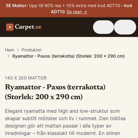
SE Mattor
:
Upp till 90% rea + 10% extra med kod ADT10
– kod
ADT10
Se rean →
Carpet
.se
Hem
Produkter
Ryamattor - Paxos (terrakotta) (Storlek: 200 x 290 cm)
140 X 200 MATTOR
Ryamattor - Paxos (terrakotta)
(Storlek: 200 x 290 cm)
Elegant ryamatta med high and low-struktur som
skapar subtilt mönster och liv i rummet. Den tidlösa
designen gör att mattan passar i alla typer av
inredningar – från klassiskt till modernt. En stilren