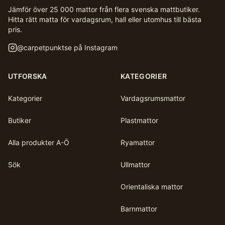
Jämför över 25 000 mattor från flera svenska mattbutiker.
Hitta rätt matta för vardagsrum, hall eller utomhus till bästa
pris.
@
carpetpunktse
på Instagram
UTFORSKA
KATEGORIER
Kategorier
Vardagsrumsmattor
Butiker
Plastmattor
Alla produkter A-Ö
Ryamattor
Sök
Ullmattor
Orientaliska mattor
Barnmattor