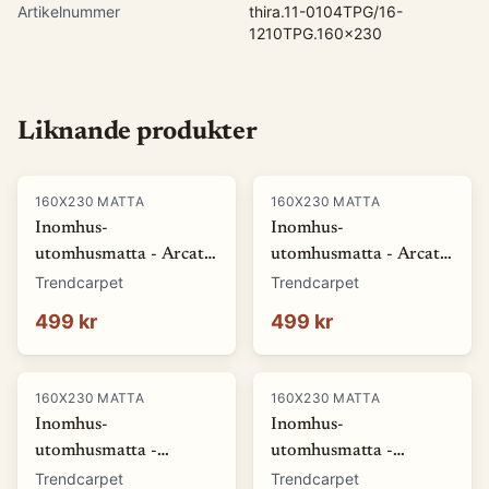
Artikelnummer
thira.11-0104TPG/16-
1210TPG.160x230
Liknande produkter
160X230 MATTA
160X230 MATTA
Inomhus-
Inomhus-
utomhusmatta - Arcata
utomhusmatta - Arcata
(blå) (Storlek: 80 x 150
(röd) (Storlek: 80 x 150
Trendcarpet
Trendcarpet
cm)
cm)
499 kr
499 kr
160X230 MATTA
160X230 MATTA
Inomhus-
Inomhus-
utomhusmatta -
utomhusmatta -
Winona (grå) (Storlek:
Winona (orange)
Trendcarpet
Trendcarpet