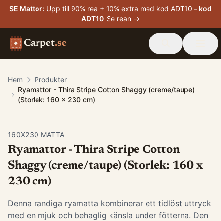
SE Mattor
:
Upp till 90% rea + 10% extra med kod ADT10
– kod
ADT10
Se rean →
Carpet
.se
Hem
Produkter
Ryamattor - Thira Stripe Cotton Shaggy (creme/taupe)
(Storlek: 160 x 230 cm)
160X230 MATTA
Ryamattor - Thira Stripe Cotton
Shaggy (creme/taupe) (Storlek: 160 x
230 cm)
Denna randiga ryamatta kombinerar ett tidlöst uttryck
med en mjuk och behaglig känsla under fötterna. Den