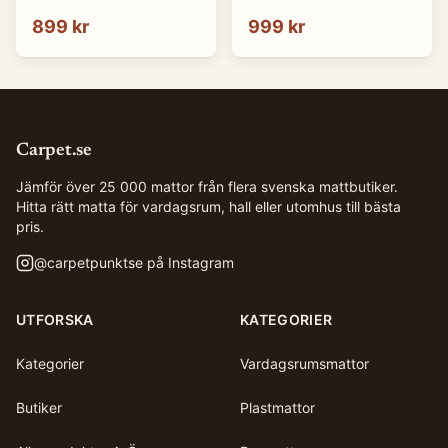
140 x 200 cm)
(Storlek: 140 x 200 cm)
899 kr
999 kr
Carpet.se
Jämför över 25 000 mattor från flera svenska mattbutiker.
Hitta rätt matta för vardagsrum, hall eller utomhus till bästa
pris.
@
carpetpunktse
på Instagram
UTFORSKA
KATEGORIER
Kategorier
Vardagsrumsmattor
Butiker
Plastmattor