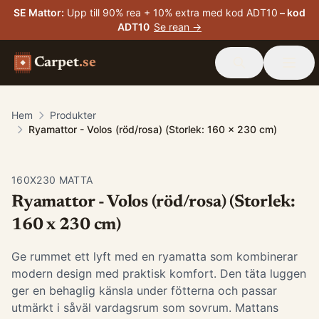
SE Mattor
:
Upp till 90% rea + 10% extra med kod ADT10
– kod
ADT10
Se rean →
Carpet
.se
Hem
Produkter
Ryamattor - Volos (röd/rosa) (Storlek: 160 x 230 cm)
160X230 MATTA
Ryamattor - Volos (röd/rosa) (Storlek:
160 x 230 cm)
Ge rummet ett lyft med en ryamatta som kombinerar
modern design med praktisk komfort. Den täta luggen
ger en behaglig känsla under fötterna och passar
utmärkt i såväl vardagsrum som sovrum. Mattans