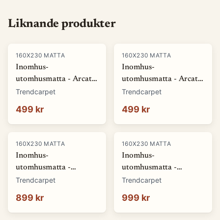
Liknande produkter
160X230 MATTA
160X230 MATTA
Inomhus-
Inomhus-
utomhusmatta - Arcata
utomhusmatta - Arcata
(blå) (Storlek: 80 x 150
(röd) (Storlek: 80 x 150
Trendcarpet
Trendcarpet
cm)
cm)
499 kr
499 kr
160X230 MATTA
160X230 MATTA
Inomhus-
Inomhus-
utomhusmatta -
utomhusmatta -
Winona (grå) (Storlek:
Winona (orange)
Trendcarpet
Trendcarpet
140 x 200 cm)
(Storlek: 140 x 200 cm)
899 kr
999 kr