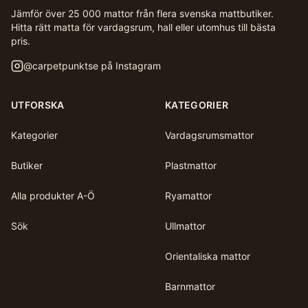
Jämför över 25 000 mattor från flera svenska mattbutiker.
Hitta rätt matta för vardagsrum, hall eller utomhus till bästa
pris.
@
carpetpunktse
på Instagram
UTFORSKA
KATEGORIER
Kategorier
Vardagsrumsmattor
Butiker
Plastmattor
Alla produkter A-Ö
Ryamattor
Sök
Ullmattor
Orientaliska mattor
Barnmattor