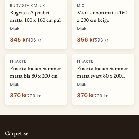
-
15
%
-
40
%
RUGVISTA X MJUK
MIO
Rugvista Alphabet
Mio Lennon matta 160
matta 100 x 160 cm gul
x 230 cm beige
Mjuk
Mjuk
345 kr
356 kr
406 kr
593 kr
-
50
%
-
50
%
FINARTE
FINARTE
Finarte Indian Summer
Finarte Indian Summer
matta blå 80 x 200 cm
matta svart 80 x 200
cm
Mjuk
Mjuk
370 kr
370 kr
739 kr
739 kr
Carpet.se