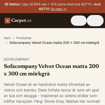
SE Mattor
:
Upp till 90% rea + 10% extra med kod ADT10
– kod
ADT10
Se rean →
Carpet
.se
Hem
Produkter
Sofacompany Velvet Ocean matta 200 x 300 cm mörkgrå
-
40
%
SOFACOMPANY
Sofacompany Velvet Ocean matta 200
x 300 cm mörkgrå
Velvet Ocean är en handvävd matta tillverkad av
viskos och bambu. Dess livfulla textur är som ett spel
av ljus och skugga - inspirerad av solens strålar som
träffar havsytan. Färg: Stone Grey. Mattan har normalt