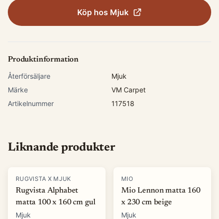
Köp hos
Mjuk
Produktinformation
Återförsäljare
Mjuk
Märke
VM Carpet
Artikelnummer
117518
Liknande produkter
-
15
%
-
40
%
RUGVISTA X MJUK
MIO
Rugvista Alphabet
Mio Lennon matta 160
matta 100 x 160 cm gul
x 230 cm beige
Mjuk
Mjuk