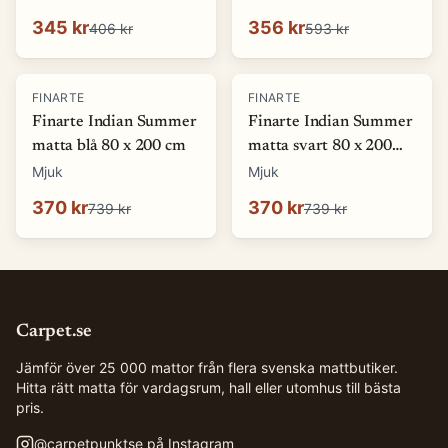
345 kr
356 kr
406 kr
593 kr
-
50
%
-
50
%
FINARTE
FINARTE
Finarte Indian Summer
Finarte Indian Summer
matta blå 80 x 200 cm
matta svart 80 x 200
cm
Mjuk
Mjuk
370 kr
370 kr
739 kr
739 kr
Carpet.se
Jämför över 25 000 mattor från flera svenska mattbutiker.
Hitta rätt matta för vardagsrum, hall eller utomhus till bästa
pris.
@
carpetpunktse
på Instagram