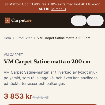
SE Mattor
:
Upp till 90% rea + 10% extra med kod ADT10
– kod
ADT10
Se rean →
Carpet
.se
Hem
Produkter
VM Carpet Satine matta ø 200 cm
-
20
%
VM CARPET
VM Carpet Satine matta ø 200 cm
VM Carpet Satine-mattan är tillverkad av lyxigt mjuk
polyamid, som tål slitage väl och även kan användas
på täckta terrasser och balkonger.
3 853 kr
4 816 kr