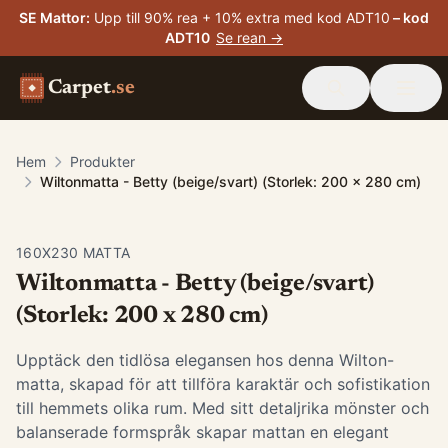
SE Mattor
:
Upp till 90% rea + 10% extra med kod ADT10
– kod
ADT10
Se rean →
Carpet
.se
Hem
Produkter
Wiltonmatta - Betty (beige/svart) (Storlek: 200 x 280 cm)
160X230 MATTA
Wiltonmatta - Betty (beige/svart)
(Storlek: 200 x 280 cm)
Upptäck den tidlösa elegansen hos denna Wilton-
matta, skapad för att tillföra karaktär och sofistikation
till hemmets olika rum. Med sitt detaljrika mönster och
balanserade formspråk skapar mattan en elegant