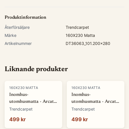
Produktinformation
Återförsäljare
Trendcarpet
Märke
160X230 Matta
Artikelnummer
DT36063_101.200x280
Liknande produkter
160X230 MATTA
160X230 MATTA
Inomhus-
Inomhus-
utomhusmatta - Arcata
utomhusmatta - Arcata
(blå) (Storlek: 80 x 150
(röd) (Storlek: 80 x 150
Trendcarpet
Trendcarpet
cm)
cm)
499 kr
499 kr