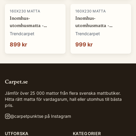
160X230 MATTA
160X230 MATTA
Inomhus-
Inomhus-
utomhusmatta -
utomhusmatta -
Winona (grå) (Storlek:
Winona (orange)
Trendcarpet
Trendcarpet
140 x 200 cm)
(Storlek: 140 x 200 cm)
899 kr
999 kr
Carpet.se
Jämför över 25 000 mattor från flera svenska mattbutiker.
Hitta rätt matta för vardagsrum, hall eller utomhus till bästa
pris.
@
carpetpunktse
på Instagram
UTFORSKA
KATEGORIER