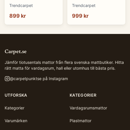
Winona (grå) (Storlek:
Winona (orange)
Trendcarpet
Trendcarpet
140 x 200 cm)
(Storlek: 140 x 200 cm)
899 kr
999 kr
Carpet.se
Jämför tiotusentals mattor från flera svenska mattbutiker. Hitta
rätt matta för vardagsrum, hall eller utomhus till bästa pris.
@
carpetpunktse
på Instagram
UTFORSKA
KATEGORIER
Kategorier
Vardagsrumsmattor
Varumärken
Plastmattor