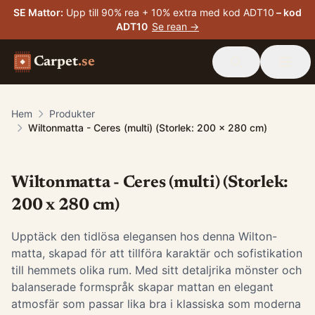
SE Mattor
:
Upp till 90% rea + 10% extra med kod ADT10
– kod
ADT10
Se rean →
Carpet
.se
Hem
Produkter
Wiltonmatta - Ceres (multi) (Storlek: 200 x 280 cm)
Wiltonmatta - Ceres (multi) (Storlek:
200 x 280 cm)
Upptäck den tidlösa elegansen hos denna Wilton-
matta, skapad för att tillföra karaktär och sofistikation
till hemmets olika rum. Med sitt detaljrika mönster och
balanserade formspråk skapar mattan en elegant
atmosfär som passar lika bra i klassiska som moderna