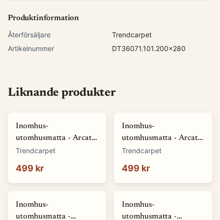
Produktinformation
Återförsäljare
Trendcarpet
Artikelnummer
DT36071.101.200x280
Liknande produkter
Inomhus-
Inomhus-
utomhusmatta - Arcata
utomhusmatta - Arcata
(blå) (Storlek: 80 x 150
(röd) (Storlek: 80 x 150
Trendcarpet
Trendcarpet
cm)
cm)
499 kr
499 kr
Inomhus-
Inomhus-
utomhusmatta -
utomhusmatta -