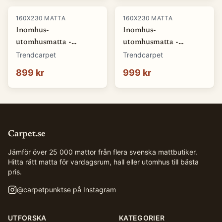
160X230 MATTA
160X230 MATTA
Inomhus-
Inomhus-
utomhusmatta -
utomhusmatta -
Winona (grå) (Storlek:
Winona (orange)
Trendcarpet
Trendcarpet
140 x 200 cm)
(Storlek: 140 x 200 cm)
899 kr
999 kr
Carpet.se
Jämför över 25 000 mattor från flera svenska mattbutiker.
Hitta rätt matta för vardagsrum, hall eller utomhus till bästa
pris.
@
carpetpunktse
på Instagram
UTFORSKA
KATEGORIER