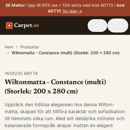
SE Mattor
:
Upp till 90% rea + 10% extra med kod ADT10
– kod
ADT10
Se rean →
Carpet
.se
Hem
Produkter
Wiltonmatta - Constance (multi) (Storlek: 200 x 280 cm)
160X230 MATTA
Wiltonmatta - Constance (multi)
(Storlek: 200 x 280 cm)
Upptäck den tidlösa elegansen hos denna Wilton-
matta, skapad för att tillföra karaktär och sofistikation
till hemmets olika rum. Med sitt detaljrika mönster och
balanserade formspråk skapar mattan en elegant