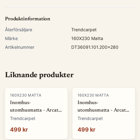
Produktinformation
Återförsäljare
Trendcarpet
Märke
160X230 Matta
Artikelnummer
DT36091.101.200x280
Liknande produkter
160X230 MATTA
160X230 MATTA
Inomhus-
Inomhus-
utomhusmatta - Arcata
utomhusmatta - Arcata
(blå) (Storlek: 80 x 150
(röd) (Storlek: 80 x 150
Trendcarpet
Trendcarpet
cm)
cm)
499 kr
499 kr