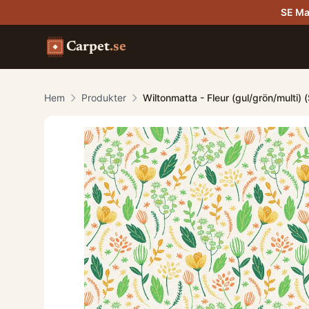
SE Ma
Carpet
.se
Hem
Produkter
Wiltonmatta - Fleur (gul/grön/multi)