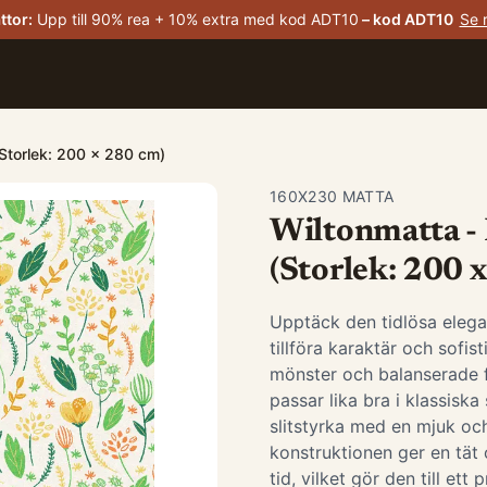
ttor
:
Upp till 90% rea + 10% extra med kod ADT10
– kod
ADT10
Se 
 (Storlek: 200 x 280 cm)
160X230 MATTA
Wiltonmatta - 
(Storlek: 200 
Upptäck den tidlösa elega
tillföra karaktär och sofis
mönster och balanserade 
passar lika bra i klassis
slitstyrka med en mjuk oc
konstruktionen ger en tät 
tid, vilket gör den till ett