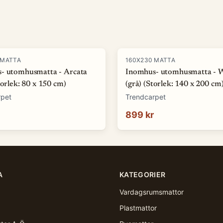
 MATTA
160X230 MATTA
- utomhusmatta - Arcata
Inomhus- utomhusmatta - 
torlek: 80 x 150 cm)
(grå) (Storlek: 140 x 200 cm
rpet
Trendcarpet
899 kr
A
KATEGORIER
Vardagsrumsmattor
Plastmattor