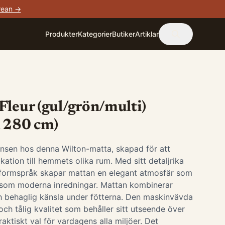
rean →
Produkter
Kategorier
Butiker
Artiklar
Fleur (gul/grön/multi)
x 280 cm)
nsen hos denna Wilton-matta, skapad för att
tikation till hemmets olika rum. Med sitt detaljrika
formspråk skapar mattan en elegant atmosfär som
ka som moderna inredningar. Mattan kombinerar
h behaglig känsla under fötterna. Den maskinvävda
och tålig kvalitet som behåller sitt utseende över
 praktiskt val för vardagens alla miljöer. Det