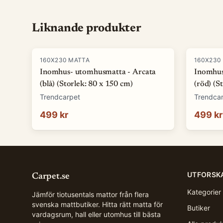
Liknande produkter
160X230 MATTA
160X230
Inomhus- utomhusmatta - Arcata
Inomhus
(blå) (Storlek: 80 x 150 cm)
(röd) (S
Trendcarpet
Trendca
499 kr
499 kr
UTFORSK
Carpet.se
Kategorier
Jämför tiotusentals mattor från flera
svenska mattbutiker. Hitta rätt matta för
Butiker
vardagsrum, hall eller utomhus till bästa