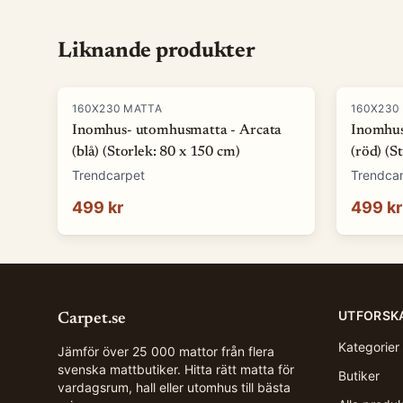
Liknande produkter
160X230 MATTA
160X230
Inomhus- utomhusmatta - Arcata
Inomhus
(blå) (Storlek: 80 x 150 cm)
(röd) (S
Trendcarpet
Trendca
499 kr
499 kr
UTFORSK
Carpet.se
Kategorier
Jämför över 25 000 mattor från flera
svenska mattbutiker. Hitta rätt matta för
Butiker
vardagsrum, hall eller utomhus till bästa