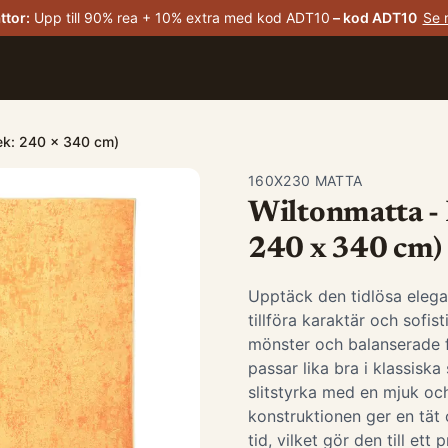
ttor
:
Upp till 90% rea + 10% extra med kod ADT10
– kod
ADT10
Se 
lek: 240 x 340 cm)
160X230 MATTA
Wiltonmatta - 
240 x 340 cm)
Upptäck den tidlösa elega
tillföra karaktär och sofis
mönster och balanserade 
passar lika bra i klassis
slitstyrka med en mjuk oc
konstruktionen ger en tät 
tid, vilket gör den till ett