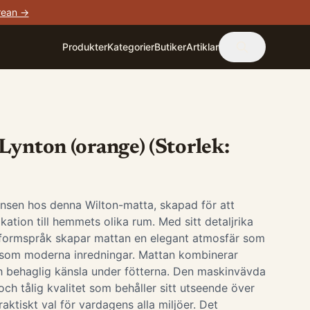
rean →
Produkter
Kategorier
Butiker
Artiklar
Lynton (orange) (Storlek:
nsen hos denna Wilton-matta, skapad för att
tikation till hemmets olika rum. Med sitt detaljrika
formspråk skapar mattan en elegant atmosfär som
ka som moderna inredningar. Mattan kombinerar
h behaglig känsla under fötterna. Den maskinvävda
och tålig kvalitet som behåller sitt utseende över
 praktiskt val för vardagens alla miljöer. Det