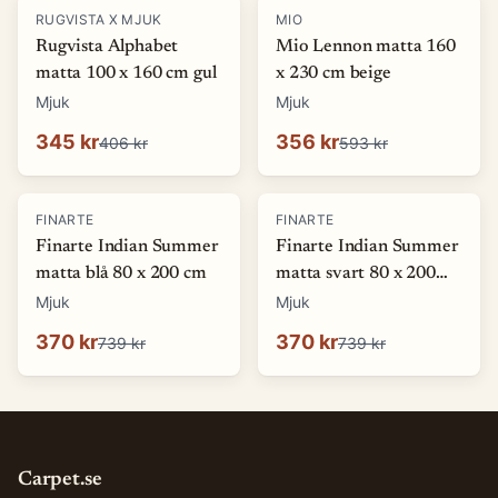
-
15
%
-
40
%
RUGVISTA X MJUK
MIO
Rugvista Alphabet
Mio Lennon matta 160
matta 100 x 160 cm gul
x 230 cm beige
Mjuk
Mjuk
345 kr
356 kr
406 kr
593 kr
-
50
%
-
50
%
FINARTE
FINARTE
Finarte Indian Summer
Finarte Indian Summer
matta blå 80 x 200 cm
matta svart 80 x 200
cm
Mjuk
Mjuk
370 kr
370 kr
739 kr
739 kr
Carpet.se