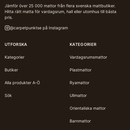
Jämför över 25 000 mattor från flera svenska mattbutiker.
Hitta rätt matta för vardagsrum, hall eller utomhus till bästa
pris.
@
carpetpunktse
på Instagram
UTFORSKA
KATEGORIER
Kategorier
Vardagsrumsmattor
Butiker
Plastmattor
Alla produkter A-Ö
Ryamattor
Sök
Ullmattor
Orientaliska mattor
Barnmattor