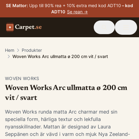
SE Mattor
:
Upp till 90% rea + 10% extra med kod ADT10
– kod
ADT10
Se rean →
Carpet
.se
Hem
Produkter
Woven Works Arc ullmatta ø 200 cm vit / svart
-
30
%
WOVEN WORKS
Woven Works Arc ullmatta ø 200 cm
vit / svart
Woven Works runda matta Arc charmar med sin
speciella form, härliga textur och lekfulla
nyansskillnader. Mattan är designad av Laura
Seppänen och är vävd i varm och mjuk Nya Zeeland-