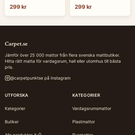
299 kr
299 kr
Carpet.se
Jämför över 25 000 mattor från flera svenska mattbutiker.
Hitta rätt matta för vardagsrum, hall eller utomhus till bästa
pris.
@
carpetpunktse
på Instagram
UTFORSKA
KATEGORIER
Kategorier
Vardagsrumsmattor
Butiker
Plastmattor
Alla produkter A-Ö
Ryamattor