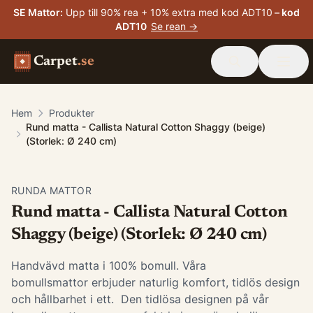
SE Mattor
:
Upp till 90% rea + 10% extra med kod ADT10
– kod
ADT10
Se rean →
Carpet
.se
Hem
Produkter
Rund matta - Callista Natural Cotton Shaggy (beige)
(Storlek: Ø 240 cm)
RUNDA MATTOR
Rund matta - Callista Natural Cotton
Shaggy (beige) (Storlek: Ø 240 cm)
Handvävd matta i 100% bomull. Våra
bomullsmattor erbjuder naturlig komfort, tidlös design
och hållbarhet i ett. Den tidlösa designen på vår