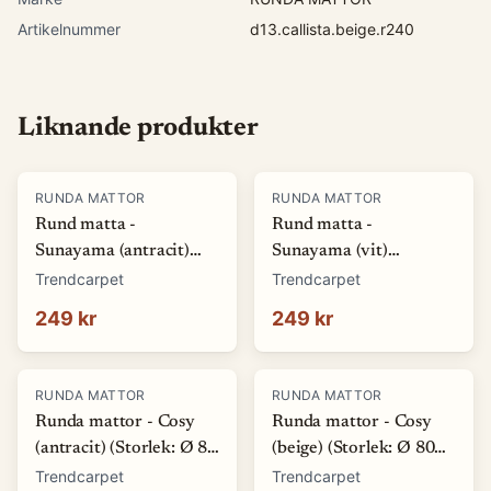
Artikelnummer
d13.callista.beige.r240
Liknande produkter
RUNDA MATTOR
RUNDA MATTOR
Rund matta -
Rund matta -
Sunayama (antracit)
Sunayama (vit)
(Storlek: Ø 80 cm)
(Storlek: Ø 80 cm)
Trendcarpet
Trendcarpet
249 kr
249 kr
RUNDA MATTOR
RUNDA MATTOR
Runda mattor - Cosy
Runda mattor - Cosy
(antracit) (Storlek: Ø 80
(beige) (Storlek: Ø 80
cm)
cm)
Trendcarpet
Trendcarpet