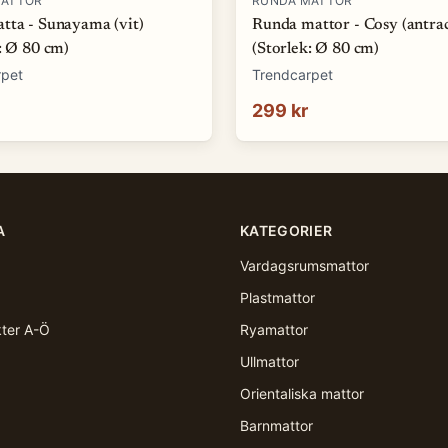
MATTOR
RUNDA MATTOR
tta - Sunayama (vit)
Runda mattor - Cosy (antrac
: Ø 80 cm)
(Storlek: Ø 80 cm)
rpet
Trendcarpet
299 kr
A
KATEGORIER
Vardagsrumsmattor
Plastmattor
kter A-Ö
Ryamattor
Ullmattor
Orientaliska mattor
Barnmattor