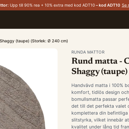
ttor
:
Upp till 90% rea + 10% extra med kod ADT10
– kod
ADT10
Se 
 Shaggy (taupe) (Storlek: Ø 240 cm)
RUNDA MATTOR
Rund matta - 
Shaggy (taupe)
Handvävd matta i 100% bom
komfort, tidlös design och
bomullsmatta passar perfek
det till det perfekta valet
komplettera din befintliga
slitstyrka, vilket innebär
kvalitet under lång tid fr