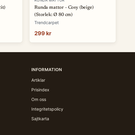
RUNDA MATTOR
it)
Runda mattor - Cosy (beige)
(Storlek: Ø 80 cm)
Trendcarpet
299 kr
INFORMATION
Artiklar
Prisindex
Om oss
Integritetspolicy
Sajtkarta