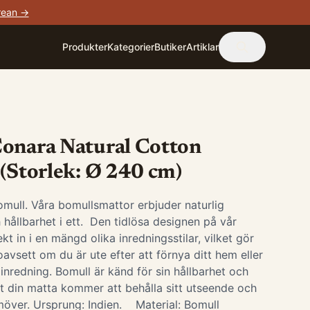
rean →
Produkter
Kategorier
Butiker
Artiklar
Conara Natural Cotton
 (Storlek: Ø 240 cm)
ull. Våra bomullsmattor erbjuder naturlig
 hållbarhet i ett. Den tidlösa designen på vår
t in i en mängd olika inredningsstilar, vilket gör
 oavsett om du är ute efter att förnya ditt hem eller
 inredning. Bomull är känd för sin hållbarhet och
 att din matta kommer att behålla sitt utseende och
amöver. Ursprung: Indien. Material: Bomull