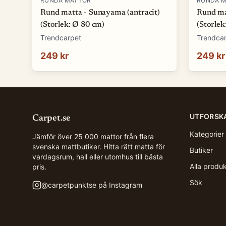
RUNDA MATTOR
RUNDA 
Rund matta - Sunayama (antracit)
Rund ma
(Storlek: Ø 80 cm)
(Storlek
Trendcarpet
Trendca
249 kr
249 kr
UTFORSK
Carpet.se
Kategorier
Jämför över 25 000 mattor från flera
svenska mattbutiker. Hitta rätt matta för
Butiker
vardagsrum, hall eller utomhus till bästa
Alla produ
pris.
Sök
@
carpetpunktse
på Instagram