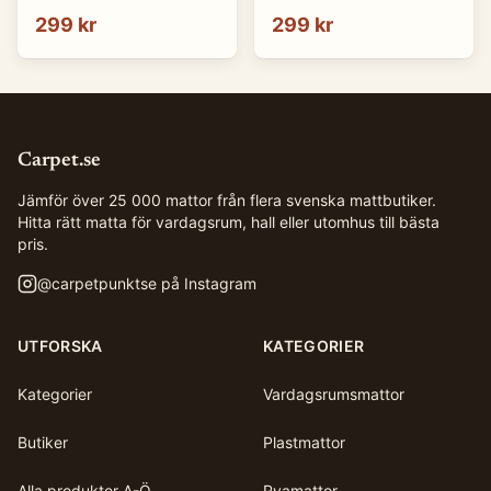
299 kr
299 kr
Carpet.se
Jämför över 25 000 mattor från flera svenska mattbutiker.
Hitta rätt matta för vardagsrum, hall eller utomhus till bästa
pris.
@
carpetpunktse
på Instagram
UTFORSKA
KATEGORIER
Kategorier
Vardagsrumsmattor
Butiker
Plastmattor
Alla produkter A-Ö
Ryamattor