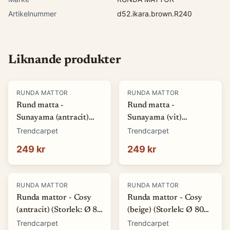
Artikelnummer
d52.ikara.brown.R240
Liknande produkter
RUNDA MATTOR
RUNDA MATTOR
Rund matta -
Rund matta -
Sunayama (antracit)
Sunayama (vit)
(Storlek: Ø 80 cm)
(Storlek: Ø 80 cm)
Trendcarpet
Trendcarpet
249 kr
249 kr
RUNDA MATTOR
RUNDA MATTOR
Runda mattor - Cosy
Runda mattor - Cosy
(antracit) (Storlek: Ø 80
(beige) (Storlek: Ø 80
cm)
cm)
Trendcarpet
Trendcarpet