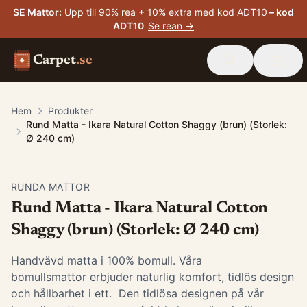
SE Mattor
:
Upp till 90% rea + 10% extra med kod ADT10
– kod
ADT10
Se rean →
Carpet
.se
Hem
Produkter
Rund Matta - Ikara Natural Cotton Shaggy (brun) (Storlek:
Ø 240 cm)
RUNDA MATTOR
Rund Matta - Ikara Natural Cotton
Shaggy (brun) (Storlek: Ø 240 cm)
Handvävd matta i 100% bomull. Våra
bomullsmattor erbjuder naturlig komfort, tidlös design
och hållbarhet i ett. Den tidlösa designen på vår