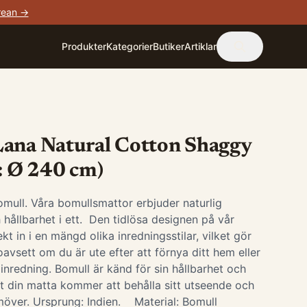
rean →
Produkter
Kategorier
Butiker
Artiklar
Lana Natural Cotton Shaggy
k: Ø 240 cm)
ull. Våra bomullsmattor erbjuder naturlig
 hållbarhet i ett. Den tidlösa designen på vår
t in i en mängd olika inredningsstilar, vilket gör
 oavsett om du är ute efter att förnya ditt hem eller
 inredning. Bomull är känd för sin hållbarhet och
 att din matta kommer att behålla sitt utseende och
amöver. Ursprung: Indien. Material: Bomull