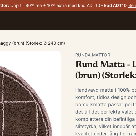
ttor
:
Upp till 90% rea + 10% extra med kod ADT10
– kod
ADT10
Se 
haggy (brun) (Storlek: Ø 240 cm)
RUNDA MATTOR
Rund Matta - 
(brun) (Storle
Handvävd matta i 100% bom
komfort, tidlös design och
bomullsmatta passar perfek
det till det perfekta valet
komplettera din befintliga
slitstyrka, vilket innebär
kvalitet under lång tid fr