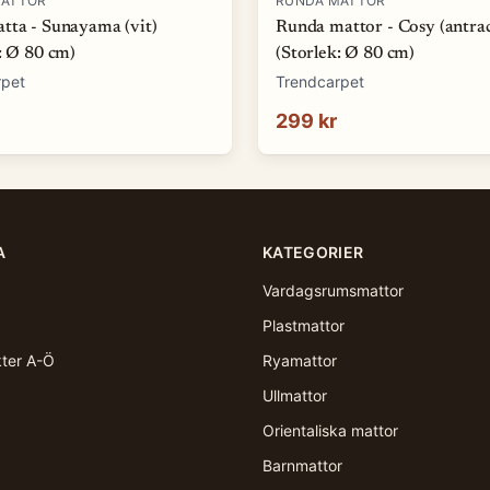
MATTOR
RUNDA MATTOR
tta - Sunayama (vit)
Runda mattor - Cosy (antrac
: Ø 80 cm)
(Storlek: Ø 80 cm)
rpet
Trendcarpet
299 kr
A
KATEGORIER
Vardagsrumsmattor
Plastmattor
kter A-Ö
Ryamattor
Ullmattor
Orientaliska mattor
Barnmattor