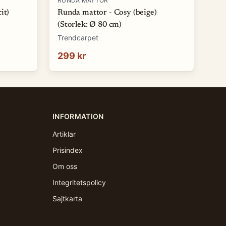
RUNDA MATTOR
it)
Runda mattor - Cosy (beige)
(Storlek: Ø 80 cm)
Trendcarpet
299 kr
INFORMATION
Artiklar
Prisindex
Om oss
Integritetspolicy
Sajtkarta