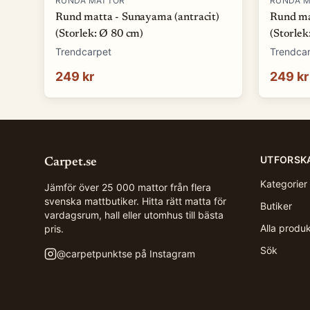
RUNDA MATTOR
RUNDA 
Rund matta - Sunayama (antracit)
Rund ma
(Storlek: Ø 80 cm)
(Storlek
Trendcarpet
Trendca
249 kr
249 kr
UTFORSK
Carpet.se
Kategorier
Jämför över 25 000 mattor från flera
svenska mattbutiker. Hitta rätt matta för
Butiker
vardagsrum, hall eller utomhus till bästa
Alla produ
pris.
Sök
@
carpetpunktse
på Instagram