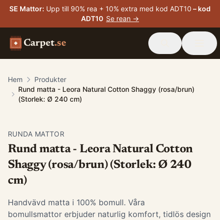
SE Mattor
:
Upp till 90% rea + 10% extra med kod ADT10
– kod
ADT10
Se rean →
Carpet
.se
Hem
Produkter
Rund matta - Leora Natural Cotton Shaggy (rosa/brun)
(Storlek: Ø 240 cm)
RUNDA MATTOR
Rund matta - Leora Natural Cotton
Shaggy (rosa/brun) (Storlek: Ø 240
cm)
Handvävd matta i 100% bomull. Våra
bomullsmattor erbjuder naturlig komfort, tidlös design