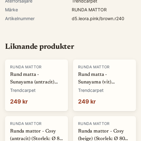
Återförsäljare
Trendcarpet
Märke
RUNDA MATTOR
Artikelnummer
d5.leora.pink/brown.r240
Liknande produkter
RUNDA MATTOR
RUNDA MATTOR
Rund matta -
Rund matta -
Sunayama (antracit)
Sunayama (vit)
(Storlek: Ø 80 cm)
(Storlek: Ø 80 cm)
Trendcarpet
Trendcarpet
249 kr
249 kr
RUNDA MATTOR
RUNDA MATTOR
Runda mattor - Cosy
Runda mattor - Cosy
(antracit) (Storlek: Ø 80
(beige) (Storlek: Ø 80