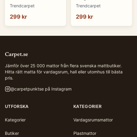
cm)
cm)
Trendcarpet
Trendcarpet
299 kr
299 kr
Carpet.se
Jämför över 25 000 mattor från flera svenska mattbutiker.
Hitta rätt matta för vardagsrum, hall eller utomhus till bästa
pris.
@
carpetpunktse
på Instagram
UTFORSKA
KATEGORIER
Kategorier
Vardagsrumsmattor
Butiker
Plastmattor