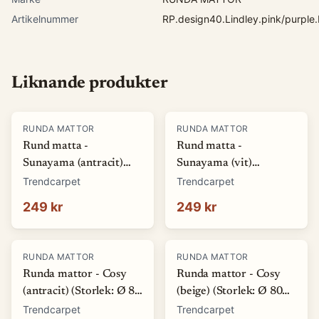
Artikelnummer
RP.design40.Lindley.pink/purple
Liknande produkter
RUNDA MATTOR
RUNDA MATTOR
Rund matta -
Rund matta -
Sunayama (antracit)
Sunayama (vit)
(Storlek: Ø 80 cm)
(Storlek: Ø 80 cm)
Trendcarpet
Trendcarpet
249 kr
249 kr
RUNDA MATTOR
RUNDA MATTOR
Runda mattor - Cosy
Runda mattor - Cosy
(antracit) (Storlek: Ø 80
(beige) (Storlek: Ø 80
cm)
cm)
Trendcarpet
Trendcarpet