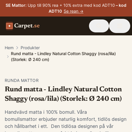
SE Mattor
:
Upp till 90% rea + 10% extra med kod ADT10
– kod
ADT10
Se rean →
Carpet
.se
Hem
Produkter
Rund matta - Lindley Natural Cotton Shaggy (rosa/lila)
(Storlek: Ø 240 cm)
RUNDA MATTOR
Rund matta - Lindley Natural Cotton
Shaggy (rosa/lila) (Storlek: Ø 240 cm)
Handvävd matta i 100% bomull. Våra
bomullsmattor erbjuder naturlig komfort, tidlös design
och hållbarhet i ett. Den tidlösa designen på vår