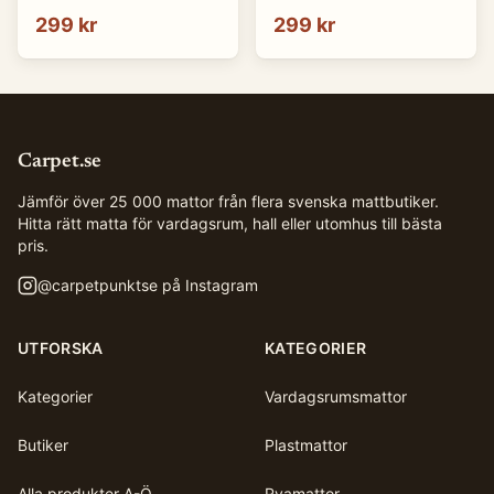
299 kr
299 kr
Carpet.se
Jämför över 25 000 mattor från flera svenska mattbutiker.
Hitta rätt matta för vardagsrum, hall eller utomhus till bästa
pris.
@
carpetpunktse
på Instagram
UTFORSKA
KATEGORIER
Kategorier
Vardagsrumsmattor
Butiker
Plastmattor
Alla produkter A-Ö
Ryamattor