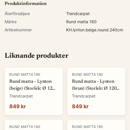
Produktinformation
Återförsäljare
Trendcarpet
Märke
Rund matta 160
Artikelnummer
KH.lynton.beige.round.240cm
Liknande produkter
RUND MATTA 160
RUND MATTA 160
Rund matta - Lynton
Rund matta - Lynton
(beige) (Storlek: Ø 120
(brun) (Storlek: Ø 120
cm)
cm)
Trendcarpet
Trendcarpet
849 kr
849 kr
RUND MATTA 160
RUND MATTA 160