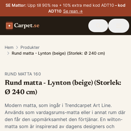
SE Mattor
:
Upp till 90% rea + 10% extra med kod ADT10
– kod
ADT10
Se rean →
Carpet
.se
Hem
Produkter
Rund matta - Lynton (beige) (Storlek: Ø 240 cm)
RUND MATTA 160
Rund matta - Lynton (beige) (Storlek:
Ø 240 cm)
Modern matta, som ingår i Trendcarpet Art Line.
Används som vardagsrums-matta eller i annat rum där
den får den uppmärksamhet den förtjänar. En wilton-
matta som är inspirerad av dagens designers och