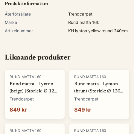
Produktinformation
Återförsäljare
Trendcarpet
Märke
Rund matta 160
Artikelnummer
KH.lynton.yellow.round.240cm
Liknande produkter
RUND MATTA 160
RUND MATTA 160
Rund matta - Lynton
Rund matta - Lynton
(beige) (Storlek: Ø 120
(brun) (Storlek: Ø 120
cm)
cm)
Trendcarpet
Trendcarpet
849 kr
849 kr
RUND MATTA 160
RUND MATTA 160