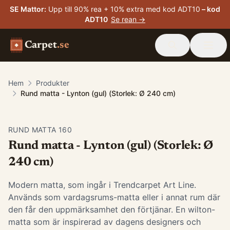
SE Mattor
:
Upp till 90% rea + 10% extra med kod ADT10
– kod
ADT10
Se rean →
Carpet
.se
Hem
Produkter
Rund matta - Lynton (gul) (Storlek: Ø 240 cm)
RUND MATTA 160
Rund matta - Lynton (gul) (Storlek: Ø
240 cm)
Modern matta, som ingår i Trendcarpet Art Line.
Används som vardagsrums-matta eller i annat rum där
den får den uppmärksamhet den förtjänar. En wilton-
matta som är inspirerad av dagens designers och