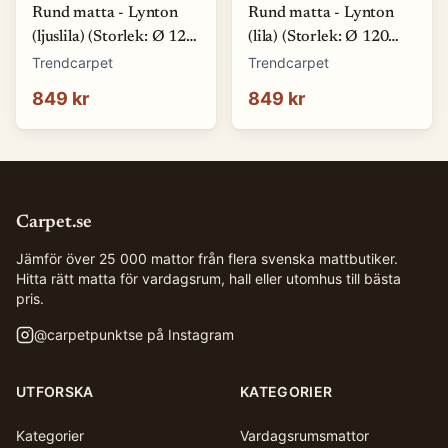
Rund matta - Lynton
Rund matta - Lynton
(ljuslila) (Storlek: Ø 120
(lila) (Storlek: Ø 120
cm)
cm)
Trendcarpet
Trendcarpet
849 kr
849 kr
Carpet.se
Jämför över 25 000 mattor från flera svenska mattbutiker.
Hitta rätt matta för vardagsrum, hall eller utomhus till bästa
pris.
@
carpetpunktse
på Instagram
UTFORSKA
KATEGORIER
Kategorier
Vardagsrumsmattor