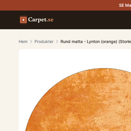
SE Ma
Carpet
.se
Hem
Produkter
Rund matta - Lynton (orange) (Storl