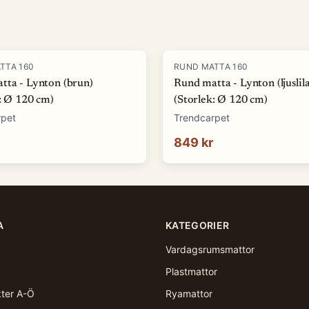
TTA 160
RUND MATTA 160
tta - Lynton (brun)
Rund matta - Lynton (ljuslila
: Ø 120 cm)
(Storlek: Ø 120 cm)
rpet
Trendcarpet
849 kr
A
KATEGORIER
Vardagsrumsmattor
Plastmattor
kter A-Ö
Ryamattor