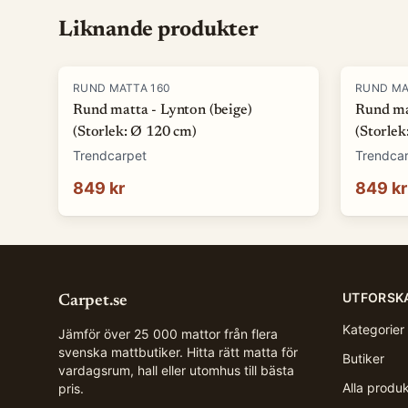
Liknande produkter
RUND MATTA 160
RUND MA
Rund matta - Lynton (beige)
Rund ma
(Storlek: Ø 120 cm)
(Storlek
Trendcarpet
Trendca
849 kr
849 kr
UTFORSK
Carpet.se
Kategorier
Jämför över 25 000 mattor från flera
svenska mattbutiker. Hitta rätt matta för
Butiker
vardagsrum, hall eller utomhus till bästa
Alla produ
pris.