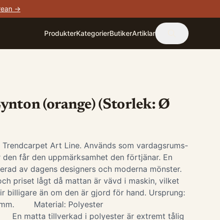
rean →
Produkter
Kategorier
Butiker
Artiklar
ynton (orange) (Storlek: Ø
i Trendcarpet Art Line. Används som vardagsrums-
är den får den uppmärksamhet den förtjänar. En
irerad av dagens designers och moderna mönster.
ch priset lågt då mattan är vävd i maskin, vilket
ir billigare än om den är gjord för hand. Ursprung:
0 mm. Material: Polyester
 En matta tillverkad i polyester är extremt tålig