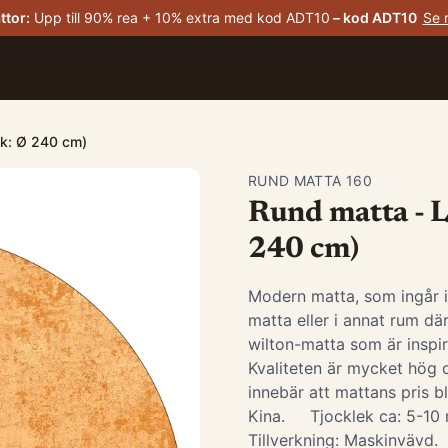
ttor
:
Upp till 90% rea + 10% extra med kod ADT10
– kod
ADT10
Se 
ek: Ø 240 cm)
RUND MATTA 160
Rund matta - L
240 cm)
Modern matta, som ingår 
matta eller i annat rum d
wilton-matta som är insp
Kvaliteten är mycket hög o
innebär att mattans pris bl
Kina. Tjocklek ca: 5-1
Tillverkning: Maskinvävd.