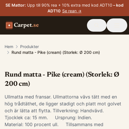
SE Mattor
:
Upp till 90% rea + 10% extra med kod ADT10
– kod
ADT10
Se rean →
Carpet
.se
Hem
Produkter
Rund matta - Pike (cream) (Storlek: Ø 200 cm)
Rund matta - Pike (cream) (Storlek: Ø
200 cm)
Ullmatta med fransar. Ullmattorna vävs tätt med en
hög trådtäthet, de ligger stadigt och platt mot golvet
och är lätta att flytta. Tillverkning: Handvävd.
Tjocklek ca: 15 mm. Ursprung: Indien.
Material: 100 procent ull. Tillsammans med