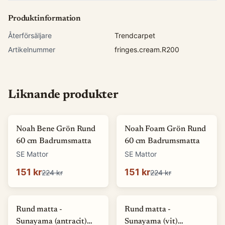
Produktinformation
Återförsäljare
Trendcarpet
Artikelnummer
fringes.cream.R200
Liknande produkter
-
33
%
-
33
%
Noah Bene Grön Rund
Noah Foam Grön Rund
60 cm Badrumsmatta
60 cm Badrumsmatta
SE Mattor
SE Mattor
151 kr
151 kr
224 kr
224 kr
Rund matta -
Rund matta -
Sunayama (antracit)
Sunayama (vit)