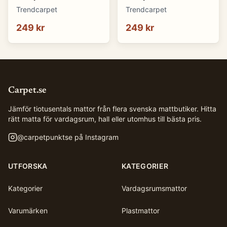
(Storlek: Ø 80 cm)
(Storlek: Ø 80 cm)
Trendcarpet
Trendcarpet
249 kr
249 kr
Carpet.se
Jämför tiotusentals mattor från flera svenska mattbutiker. Hitta
rätt matta för vardagsrum, hall eller utomhus till bästa pris.
@
carpetpunktse
på Instagram
UTFORSKA
KATEGORIER
Kategorier
Vardagsrumsmattor
Varumärken
Plastmattor