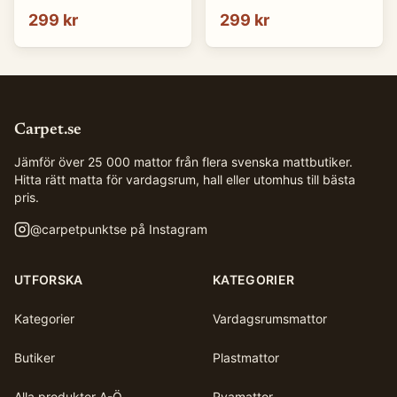
299 kr
299 kr
Carpet.se
Jämför över 25 000 mattor från flera svenska mattbutiker.
Hitta rätt matta för vardagsrum, hall eller utomhus till bästa
pris.
@
carpetpunktse
på Instagram
UTFORSKA
KATEGORIER
Kategorier
Vardagsrumsmattor
Butiker
Plastmattor
Alla produkter A-Ö
Ryamattor