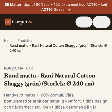
SE Mattor
:
Upp till 90% rea + 10% extra med kod ADT10
– kod
ADT10
Se rean →
Carpet
.se
Hem
Produkter
Rund matta - Rani Natural Cotton Shaggy (grön) (Storlek: Ø
240 cm)
RUNDA MATTOR
Rund matta - Rani Natural Cotton
Shaggy (grön) (Storlek: Ø 240 cm)
Handvävd matta i 100% bomull. Våra
bomullsmattor erbjuder naturlig komfort, tidlös design
och hållbarhet i ett. Den tidlösa designen på vår