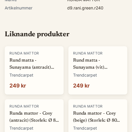
Artikelnummer
d9.rani.green.r240
Liknande produkter
RUNDA MATTOR
RUNDA MATTOR
Rund matta -
Rund matta -
Sunayama (antracit)
Sunayama (vit)
(Storlek: Ø 80 cm)
(Storlek: Ø 80 cm)
Trendcarpet
Trendcarpet
249 kr
249 kr
RUNDA MATTOR
RUNDA MATTOR
Runda mattor - Cosy
Runda mattor - Cosy
(antracit) (Storlek: Ø 80
(beige) (Storlek: Ø 80
cm)
cm)
Trendcarpet
Trendcarpet