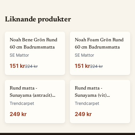
Liknande produkter
-
33
%
-
33
%
Noah Bene Grön Rund
Noah Foam Grön Rund
60 cm Badrumsmatta
60 cm Badrumsmatta
SE Mattor
SE Mattor
151 kr
151 kr
224 kr
224 kr
Rund matta -
Rund matta -
Sunayama (antracit)
Sunayama (vit)
(Storlek: Ø 80 cm)
(Storlek: Ø 80 cm)
Trendcarpet
Trendcarpet
249 kr
249 kr