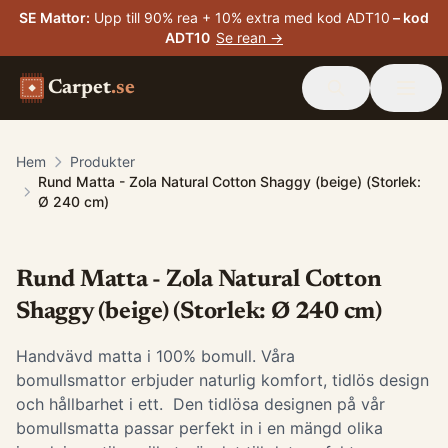
SE Mattor
:
Upp till 90% rea + 10% extra med kod ADT10
– kod
ADT10
Se rean →
Carpet
.se
Hem
Produkter
Rund Matta - Zola Natural Cotton Shaggy (beige) (Storlek:
Ø 240 cm)
Rund Matta - Zola Natural Cotton
Shaggy (beige) (Storlek: Ø 240 cm)
Handvävd matta i 100% bomull. Våra
bomullsmattor erbjuder naturlig komfort, tidlös design
och hållbarhet i ett. Den tidlösa designen på vår
bomullsmatta passar perfekt in i en mängd olika