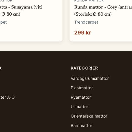
MATTOR
RUNDA MATTOR
tta - Sunayama (vit)
Runda mattor - Cosy (antrac
: Ø 80 cm)
(Storlek: Ø 80 cm)
rpet
Trendcarpet
299 kr
A
KATEGORIER
Vardagsrumsmattor
Plastmattor
kter A-Ö
Ryamattor
Ullmattor
Orientaliska mattor
Barnmattor