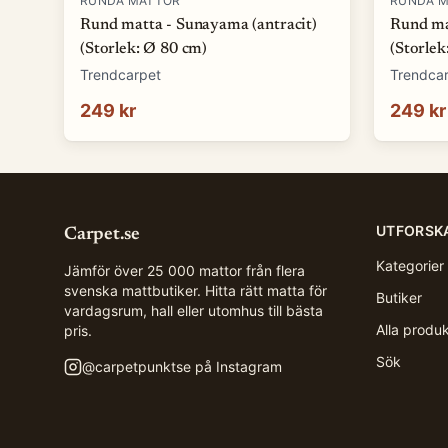
RUNDA MATTOR
RUNDA 
Rund matta - Sunayama (antracit)
Rund ma
(Storlek: Ø 80 cm)
(Storlek
Trendcarpet
Trendca
249 kr
249 kr
UTFORSK
Carpet.se
Kategorier
Jämför över 25 000 mattor från flera
svenska mattbutiker. Hitta rätt matta för
Butiker
vardagsrum, hall eller utomhus till bästa
Alla produ
pris.
Sök
@
carpetpunktse
på Instagram