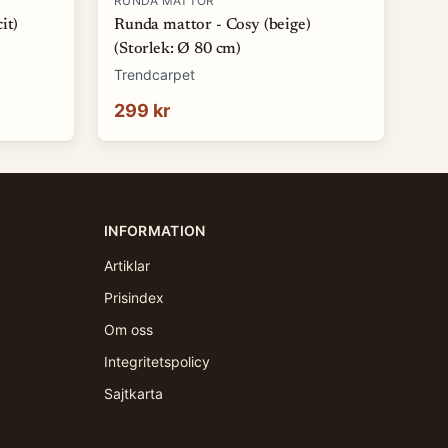
RUNDA MATTOR
it)
Runda mattor - Cosy (beige)
(Storlek: Ø 80 cm)
Trendcarpet
299 kr
INFORMATION
Artiklar
Prisindex
Om oss
Integritetspolicy
Sajtkarta