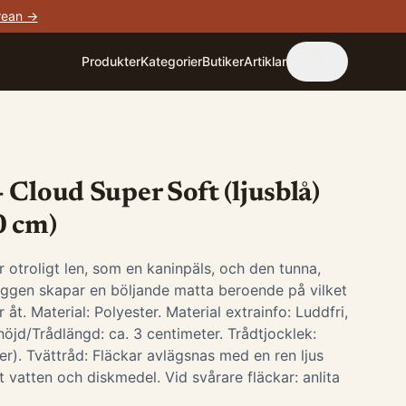
rean →
Produkter
Kategorier
Butiker
Artiklar
 Cloud Super Soft (ljusblå)
0 cm)
r otroligt len, som en kaninpäls, och den tunna,
luggen skapar en böljande matta beroende på vilket
 åt. Material: Polyester. Material extrainfo: Luddfri,
ghöjd/Trådlängd: ca. 3 centimeter. Trådtjocklek:
er). Tvättråd: Fläckar avlägsnas med en ren ljus
t vatten och diskmedel. Vid svårare fläckar: anlita