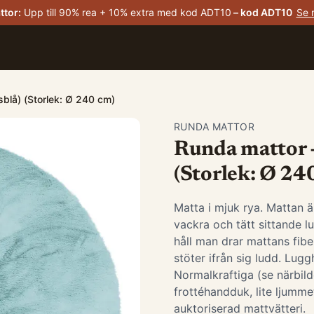
ttor
:
Upp till 90% rea + 10% extra med kod ADT10
– kod
ADT10
Se 
sblå) (Storlek: Ø 240 cm)
RUNDA MATTOR
Runda mattor -
(Storlek: Ø 24
Matta i mjuk rya. Mattan ä
vackra och tätt sittande 
håll man drar mattans fiber
stöter ifrån sig ludd. Lug
Normalkraftiga (se närbild
frottéhandduk, lite ljumme
auktoriserad mattvätteri.