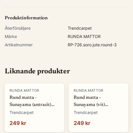
Produktinformation
Återförsäljare
Trendcarpet
Märke
RUNDA MATTOR
Artikelnummer
RP-726.soro.jute.round-3
Liknande produkter
RUNDA MATTOR
RUNDA MATTOR
Rund matta -
Rund matta -
Sunayama (antracit)
Sunayama (vit)
(Storlek: Ø 80 cm)
(Storlek: Ø 80 cm)
Trendcarpet
Trendcarpet
249 kr
249 kr