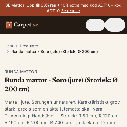
SE Mattor
:
Upp till 90% rea + 10% extra med kod ADT10
– kod
ADT10
Se rean →
Carpet
.se
Hem
Produkter
Runda mattor - Soro (jute) (Storlek: Ø 200 cm)
RUNDA MATTOR
Runda mattor - Soro (jute) (Storlek: Ø
200 cm)
Matta i jute. Sprungen ur naturen. Karaktäristiskt grov,
stark, precis som en äkta jutematta skall vara.
Tillverkning: Handvävd. Storlek: R 80 cm, R 120 cm,
R 160 cm, R 200 cm, R 240 cm. Tjocklek ca: 15 mm.