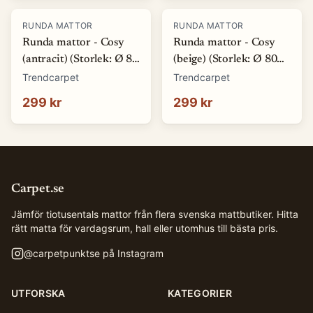
RUNDA MATTOR
RUNDA MATTOR
Runda mattor - Cosy
Runda mattor - Cosy
(antracit) (Storlek: Ø 80
(beige) (Storlek: Ø 80
cm)
cm)
Trendcarpet
Trendcarpet
299 kr
299 kr
Carpet.se
Jämför tiotusentals mattor från flera svenska mattbutiker. Hitta
rätt matta för vardagsrum, hall eller utomhus till bästa pris.
@
carpetpunktse
på Instagram
UTFORSKA
KATEGORIER