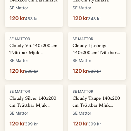
140x200 cm Barnmatta
120 cm Ryamatta
SE Mattor
SE Mattor
120 kr
120 kr
463 kr
348 kr
-
70
%
-
70
%
SE MATTOR
SE MATTOR
Cloudy Vit 140x200 cm
Cloudy Ljusbeige
Tvättbar Mjuk
140x200 cm Tvättbar
Ryamatta
Mjuk Ryamatta
SE Mattor
SE Mattor
120 kr
120 kr
399 kr
399 kr
-
70
%
-
70
%
SE MATTOR
SE MATTOR
Cloudy Silver 140x200
Cloudy Taupe 140x200
cm Tvättbar Mjuk
cm Tvättbar Mjuk
Ryamatta
Ryamatta
SE Mattor
SE Mattor
120 kr
120 kr
399 kr
399 kr