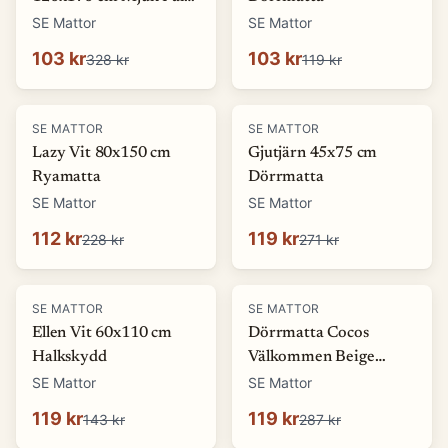
look Matta
SE Mattor
SE Mattor
103 kr
103 kr
328 kr
119 kr
-
51
%
-
56
%
SE MATTOR
SE MATTOR
Lazy Vit 80x150 cm
Gjutjärn 45x75 cm
Ryamatta
Dörrmatta
SE Mattor
SE Mattor
112 kr
119 kr
228 kr
271 kr
-
17
%
-
58
%
SE MATTOR
SE MATTOR
Ellen Vit 60x110 cm
Dörrmatta Cocos
Halkskydd
Välkommen Beige
45x75 cm
SE Mattor
SE Mattor
119 kr
119 kr
143 kr
287 kr