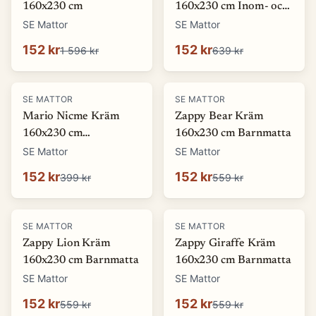
160x230 cm
160x230 cm Inom- och
utomhusmatta
SE Mattor
SE Mattor
152 kr
152 kr
1 596 kr
639 kr
-
62
%
-
73
%
SE MATTOR
SE MATTOR
Mario Nicme Kräm
Zappy Bear Kräm
160x230 cm
160x230 cm Barnmatta
Wiltonmatta
SE Mattor
SE Mattor
152 kr
152 kr
399 kr
559 kr
-
73
%
-
73
%
SE MATTOR
SE MATTOR
Zappy Lion Kräm
Zappy Giraffe Kräm
160x230 cm Barnmatta
160x230 cm Barnmatta
SE Mattor
SE Mattor
152 kr
152 kr
559 kr
559 kr