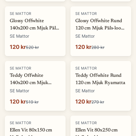
-
77
%
-
57
%
SE MATTOR
SE MATTOR
Glossy Offwhite
Glossy Offwhite Rund
140x200 cm Mjuk Päls-
120 cm Mjuk Päls-look
look Matta
Matta
SE Mattor
SE Mattor
120 kr
120 kr
520 kr
280 kr
-
77
%
-
57
%
SE MATTOR
SE MATTOR
Teddy Offwhite
Teddy Offwhite Rund
140x200 cm Mjuk
120 cm Mjuk Ryamatta
Ryamatta
SE Mattor
SE Mattor
120 kr
120 kr
519 kr
279 kr
-
27
%
SE MATTOR
SE MATTOR
Ellen Vit 80x150 cm
Ellen Vit 80x250 cm