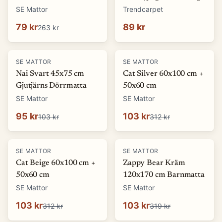
(Storlek: 5 x 1500 cm)
SE Mattor
Trendcarpet
79 kr
89 kr
263 kr
-
8
%
-
67
%
SE MATTOR
SE MATTOR
Nai Svart 45x75 cm
Cat Silver 60x100 cm +
Gjutjärns Dörrmatta
50x60 cm
SE Mattor
SE Mattor
95 kr
103 kr
103 kr
312 kr
-
67
%
-
68
%
SE MATTOR
SE MATTOR
Cat Beige 60x100 cm +
Zappy Bear Kräm
50x60 cm
120x170 cm Barnmatta
SE Mattor
SE Mattor
103 kr
103 kr
312 kr
319 kr