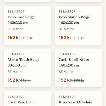
-
87
%
-
87
%
SE MATTOR
SE MATTOR
Echo Case Beige
Echo Station Beige
160x220 cm
160x220 cm
SE Mattor
SE Mattor
152 kr
152 kr
1 192 kr
1 192 kr
-
65
%
-
90
%
SE MATTOR
SE MATTOR
Menlo Touch Beige
Carlo Konfi Kräm
80x150 cm
160x230 cm
SE Mattor
SE Mattor
152 kr
152 kr
440 kr
1 596 kr
-
90
%
-
76
%
SE MATTOR
SE MATTOR
Carlo Vato Brun
Kino Nexo Offwhite