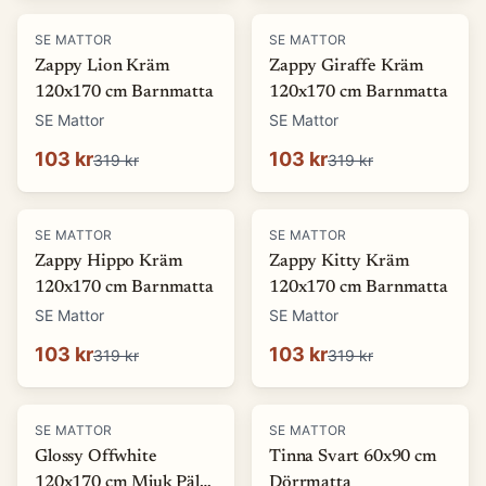
-
68
%
-
68
%
SE MATTOR
SE MATTOR
Zappy Lion Kräm
Zappy Giraffe Kräm
120x170 cm Barnmatta
120x170 cm Barnmatta
SE Mattor
SE Mattor
103 kr
103 kr
319 kr
319 kr
-
68
%
-
68
%
SE MATTOR
SE MATTOR
Zappy Hippo Kräm
Zappy Kitty Kräm
120x170 cm Barnmatta
120x170 cm Barnmatta
SE Mattor
SE Mattor
103 kr
103 kr
319 kr
319 kr
-
69
%
-
13
%
SE MATTOR
SE MATTOR
Glossy Offwhite
Tinna Svart 60x90 cm
120x170 cm Mjuk Päls-
Dörrmatta