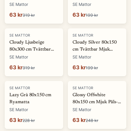
Ryamatta
Mjuk Ryamatta
SE Mattor
SE Mattor
63 kr
63 kr
319 kr
199 kr
-
80
%
-
68
%
SE MATTOR
SE MATTOR
Cloudy Ljusbeige
Cloudy Silver 80x150
80x300 cm Tvättbar
cm Tvättbar Mjuk
Mjuk Ryamatta
Ryamatta
SE Mattor
SE Mattor
63 kr
63 kr
319 kr
199 kr
-
72
%
-
75
%
SE MATTOR
SE MATTOR
Lazy Grå 80x150 cm
Glossy Offwhite
Ryamatta
80x150 cm Mjuk Päls-
look Matta
SE Mattor
SE Mattor
63 kr
63 kr
228 kr
248 kr