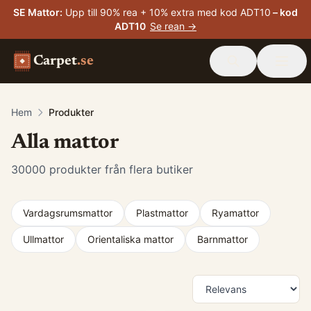
SE Mattor
:
Upp till 90% rea + 10% extra med kod ADT10
– kod
ADT10
Se rean →
Carpet
.se
Hem
Produkter
Alla mattor
30000
produkter från flera butiker
Vardagsrumsmattor
Plastmattor
Ryamattor
Ullmattor
Orientaliska mattor
Barnmattor
Produkter