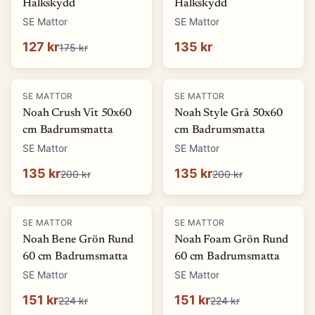
Halkskydd
Halkskydd
SE Mattor
SE Mattor
127 kr
135 kr
175 kr
-
32
%
-
32
%
SE MATTOR
SE MATTOR
Noah Crush Vit 50x60
Noah Style Grå 50x60
cm Badrumsmatta
cm Badrumsmatta
SE Mattor
SE Mattor
135 kr
135 kr
200 kr
200 kr
-
33
%
-
33
%
SE MATTOR
SE MATTOR
Noah Bene Grön Rund
Noah Foam Grön Rund
60 cm Badrumsmatta
60 cm Badrumsmatta
SE Mattor
SE Mattor
151 kr
151 kr
224 kr
224 kr