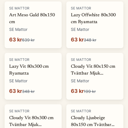
-
90
%
-
82
%
SE MATTOR
SE MATTOR
Art Meso Guld 80x150
Lazy Offwhite 80x300
cm
cm Ryamatta
SE Mattor
SE Mattor
63 kr
63 kr
639 kr
348 kr
-
82
%
-
68
%
SE MATTOR
SE MATTOR
Lazy Vit 80x300 cm
Cloudy Vit 80x150 cm
Ryamatta
Tvättbar Mjuk
Ryamatta
SE Mattor
SE Mattor
63 kr
63 kr
348 kr
199 kr
-
80
%
-
68
%
SE MATTOR
SE MATTOR
Cloudy Vit 80x300 cm
Cloudy Ljusbeige
Tvättbar Mjuk
80x150 cm Tvättbar