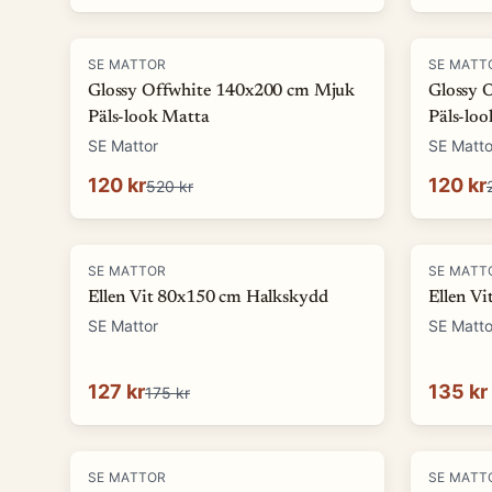
-
77
%
-
57
%
SE MATTOR
SE MATT
Glossy Offwhite 140x200 cm Mjuk
Glossy 
Päls-look Matta
Päls-lo
SE Mattor
SE Matto
120 kr
120 kr
520 kr
-
27
%
SE MATTOR
SE MATT
Ellen Vit 80x150 cm Halkskydd
Ellen V
SE Mattor
SE Matto
127 kr
135 kr
175 kr
-
33
%
-
33
%
SE MATTOR
SE MATT