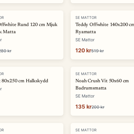
-
77
%
OR
SE MATTOR
Offwhite Rund 120 cm Mjuk
Teddy Offwhite 140x200 c
ok Matta
Ryamatta
r
SE Mattor
120 kr
280 kr
519 kr
-
32
%
OR
SE MATTOR
it 80x250 cm Halkskydd
Noah Crush Vit 50x60 cm
Badrumsmatta
r
SE Mattor
135 kr
200 kr
-
87
%
OR
SE MATTOR