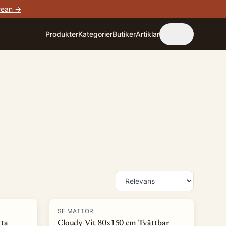
rean →
Produkter
Kategorier
Butiker
Artiklar
-
68
%
SE MATTOR
ta
Cloudy Vit 80x150 cm Tvättbar