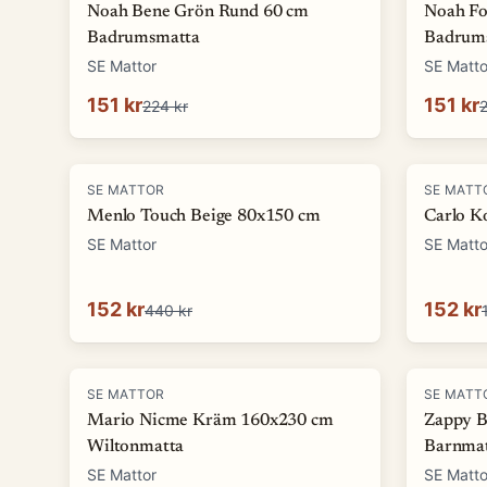
Noah Bene Grön Rund 60 cm
Noah F
Badrumsmatta
Badrum
SE Mattor
SE Matto
151 kr
151 kr
224 kr
2
-
65
%
-
90
%
SE MATTOR
SE MATT
Menlo Touch Beige 80x150 cm
Carlo K
SE Mattor
SE Matto
152 kr
152 kr
440 kr
-
62
%
-
73
%
SE MATTOR
SE MATT
Mario Nicme Kräm 160x230 cm
Zappy B
Wiltonmatta
Barnma
SE Mattor
SE Matto