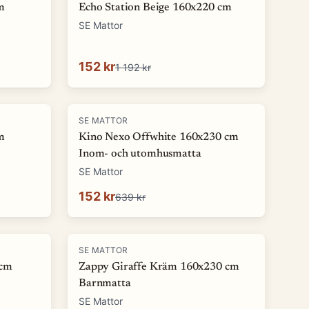
m
Echo Station Beige 160x220 cm
SE Mattor
152 kr
1 192 kr
-
76
%
SE MATTOR
m
Kino Nexo Offwhite 160x230 cm
Inom- och utomhusmatta
SE Mattor
152 kr
639 kr
-
73
%
SE MATTOR
 cm
Zappy Giraffe Kräm 160x230 cm
Barnmatta
SE Mattor