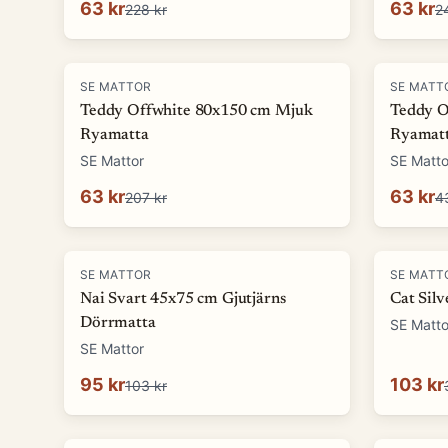
63 kr
63 kr
228 kr
2
-
69
%
-
85
%
SE MATTOR
SE MATT
Teddy Offwhite 80x150 cm Mjuk
Teddy O
Ryamatta
Ryamat
SE Mattor
SE Matto
63 kr
63 kr
207 kr
4
-
8
%
-
67
%
SE MATTOR
SE MATT
Nai Svart 45x75 cm Gjutjärns
Cat Sil
Dörrmatta
SE Matto
SE Mattor
95 kr
103 kr
103 kr