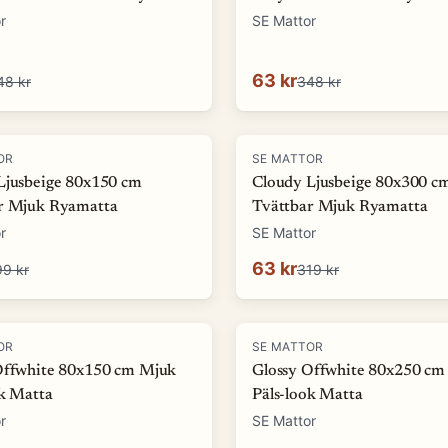
r
SE Mattor
63 kr
48 kr
348 kr
-
80
%
OR
SE MATTOR
Ljusbeige 80x150 cm
Cloudy Ljusbeige 80x300 c
r Mjuk Ryamatta
Tvättbar Mjuk Ryamatta
r
SE Mattor
63 kr
99 kr
319 kr
-
81
%
OR
SE MATTOR
Offwhite 80x150 cm Mjuk
Glossy Offwhite 80x250 cm
ok Matta
Päls-look Matta
r
SE Mattor