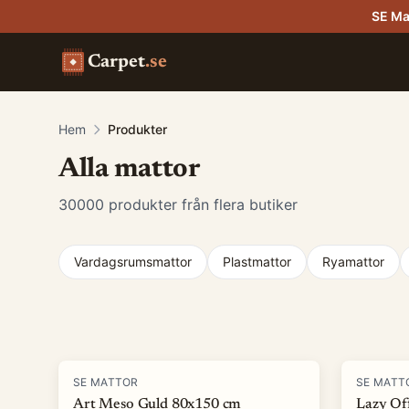
SE Ma
Carpet
.se
Hem
Produkter
Alla mattor
30000
produkter från flera butiker
Vardagsrumsmattor
Plastmattor
Ryamattor
Produkter
-
90
%
-
82
%
SE MATTOR
SE MATT
Art Meso Guld 80x150 cm
Lazy Of