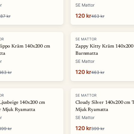
r
SE Mattor
120 kr
87 kr
463 kr
-
74
%
OR
SE MATTOR
Hippo Kräm 140x200 cm
Zappy Kitty Kräm 140x200
tta
Barnmatta
r
SE Mattor
120 kr
463 kr
463 kr
-
70
%
OR
SE MATTOR
Ljusbeige 140x200 cm
Cloudy Silver 140x200 cm 
r Mjuk Ryamatta
Mjuk Ryamatta
r
SE Mattor
120 kr
399 kr
399 kr