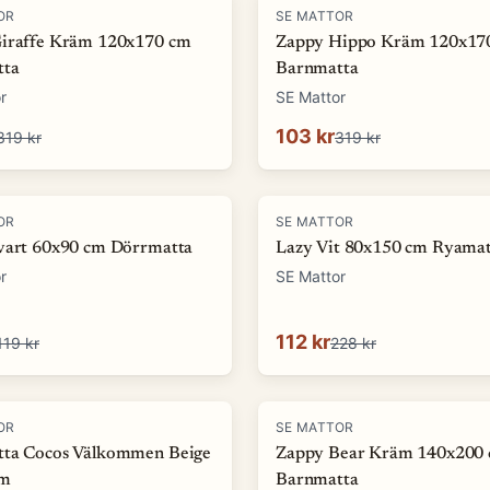
-
68
%
OR
SE MATTOR
iraffe Kräm 120x170 cm
Zappy Hippo Kräm 120x17
tta
Barnmatta
r
SE Mattor
103 kr
319 kr
319 kr
-
51
%
OR
SE MATTOR
vart 60x90 cm Dörrmatta
Lazy Vit 80x150 cm Ryamat
r
SE Mattor
112 kr
119 kr
228 kr
-
74
%
OR
SE MATTOR
ta Cocos Välkommen Beige
Zappy Bear Kräm 140x200
cm
Barnmatta