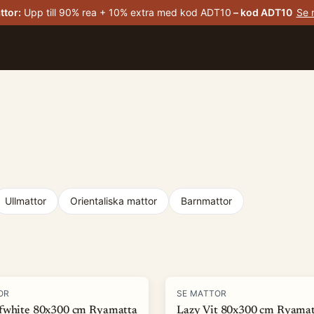
ttor
:
Upp till 90% rea + 10% extra med kod ADT10
– kod
ADT10
Se 
Ullmattor
Orientaliska mattor
Barnmattor
-
82
%
OR
SE MATTOR
fwhite 80x300 cm Ryamatta
Lazy Vit 80x300 cm Ryamat