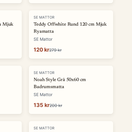
-
57
%
SE MATTOR
m Mjuk
Teddy Offwhite Rund 120 cm Mjuk
Ryamatta
SE Mattor
120 kr
279 kr
-
32
%
SE MATTOR
Noah Style Grå 50x60 cm
Badrumsmatta
SE Mattor
135 kr
200 kr
-
87
%
SE MATTOR