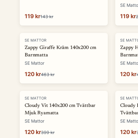
SE Matto
119 kr
119 kr
143 kr
2
-
74
%
-
74
%
SE MATTOR
SE MATT
Zappy Giraffe Kräm 140x200 cm
Zappy 
Barnmatta
Barnma
SE Mattor
SE Matto
120 kr
120 kr
463 kr
-
70
%
-
70
%
SE MATTOR
SE MATT
Cloudy Vit 140x200 cm Tvättbar
Cloudy 
Mjuk Ryamatta
Tvättba
SE Mattor
SE Matto
120 kr
120 kr
399 kr