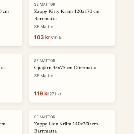
-
68
%
SE MATTOR
0 cm
Zappy Kitty Kräm 120x170 cm
Barnmatta
SE Mattor
103 kr
319 kr
-
56
%
SE MATTOR
ta
Gjutjärn 45x75 cm Dörrmatta
SE Mattor
119 kr
271 kr
-
74
%
SE MATTOR
 cm
Zappy Lion Kräm 140x200 cm
Barnmatta