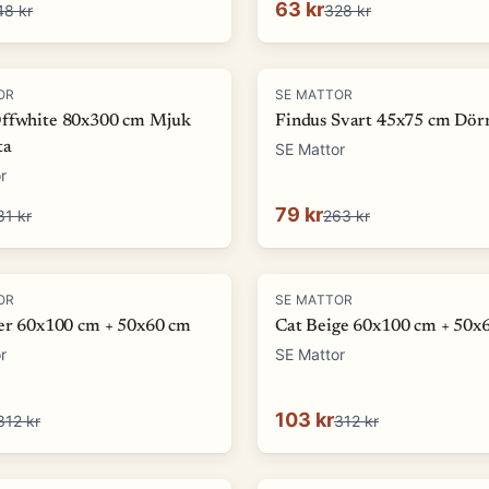
63 kr
48 kr
328 kr
-
70
%
OR
SE MATTOR
ffwhite 80x300 cm Mjuk
Findus Svart 45x75 cm Dör
ta
SE Mattor
r
79 kr
31 kr
263 kr
-
67
%
OR
SE MATTOR
ver 60x100 cm + 50x60 cm
Cat Beige 60x100 cm + 50x
r
SE Mattor
103 kr
312 kr
312 kr