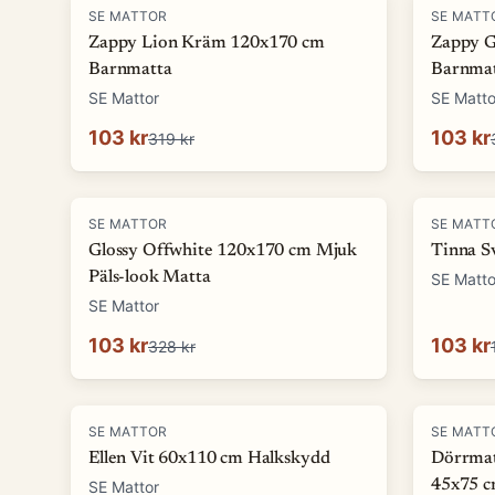
-
68
%
-
68
%
SE MATTOR
SE MATT
Zappy Lion Kräm 120x170 cm
Zappy G
Barnmatta
Barnma
SE Mattor
SE Matto
103 kr
103 kr
319 kr
-
69
%
-
13
%
SE MATTOR
SE MATT
Glossy Offwhite 120x170 cm Mjuk
Tinna S
Päls-look Matta
SE Matto
SE Mattor
103 kr
103 kr
328 kr
-
17
%
-
58
%
SE MATTOR
SE MATT
Ellen Vit 60x110 cm Halkskydd
Dörrmat
45x75 
SE Mattor