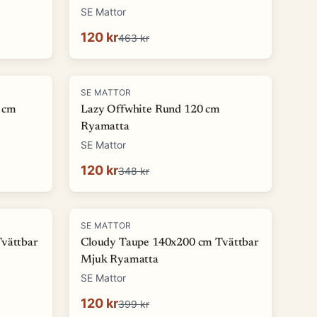
SE Mattor
120 kr
463 kr
-
66
%
SE MATTOR
 cm
Lazy Offwhite Rund 120 cm
Ryamatta
SE Mattor
120 kr
348 kr
-
70
%
SE MATTOR
Tvättbar
Cloudy Taupe 140x200 cm Tvättbar
Mjuk Ryamatta
SE Mattor
120 kr
399 kr