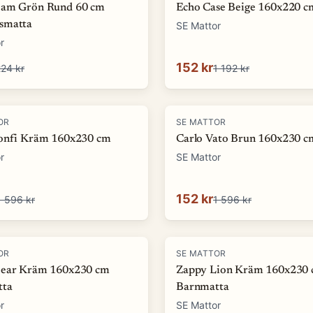
oam Grön Rund 60 cm
Echo Case Beige 160x220 c
smatta
SE Mattor
r
152 kr
24 kr
1 192 kr
-
90
%
OR
SE MATTOR
onfi Kräm 160x230 cm
Carlo Vato Brun 160x230 c
r
SE Mattor
152 kr
1 596 kr
1 596 kr
-
73
%
OR
SE MATTOR
ear Kräm 160x230 cm
Zappy Lion Kräm 160x230
tta
Barnmatta
r
SE Mattor