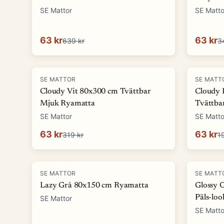
SE Mattor
SE Matto
63 kr
63 kr
639 kr
3
-
80
%
-
68
%
SE MATTOR
SE MATT
Cloudy Vit 80x300 cm Tvättbar
Cloudy 
Mjuk Ryamatta
Tvättba
SE Mattor
SE Matto
63 kr
63 kr
319 kr
1
-
72
%
-
75
%
SE MATTOR
SE MATT
Lazy Grå 80x150 cm Ryamatta
Glossy 
Päls-lo
SE Mattor
SE Matto