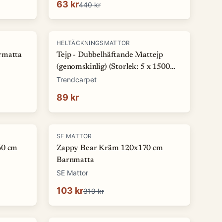
63 kr
440 kr
HELTÄCKNINGSMATTOR
rmatta
Tejp - Dubbelhäftande Mattejp
(genomskinlig) (Storlek: 5 x 1500
cm)
Trendcarpet
89 kr
-
68
%
SE MATTOR
60 cm
Zappy Bear Kräm 120x170 cm
Barnmatta
SE Mattor
103 kr
319 kr