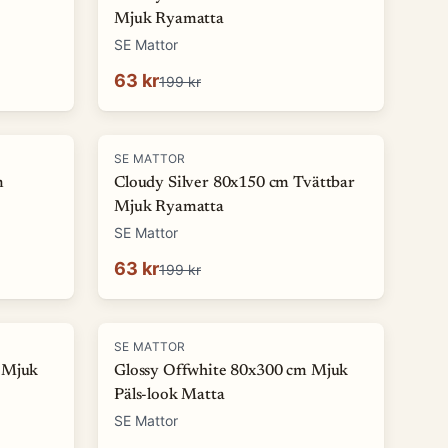
Mjuk Ryamatta
SE Mattor
63 kr
199 kr
-
68
%
SE MATTOR
m
Cloudy Silver 80x150 cm Tvättbar
Mjuk Ryamatta
SE Mattor
63 kr
199 kr
-
86
%
SE MATTOR
 Mjuk
Glossy Offwhite 80x300 cm Mjuk
Päls-look Matta
SE Mattor